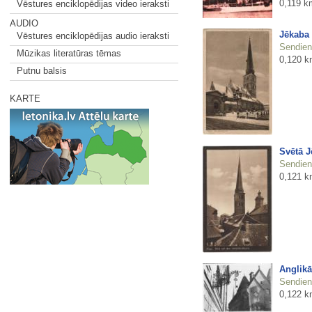
0,119 k
Vēstures enciklopēdijas video ieraksti
AUDIO
Jēkaba 
Vēstures enciklopēdijas audio ieraksti
Sendienu
Mūzikas literatūras tēmas
0,120 k
Putnu balsis
KARTE
Svētā J
Sendienu
0,121 k
Anglikā
Sendienu
0,122 k