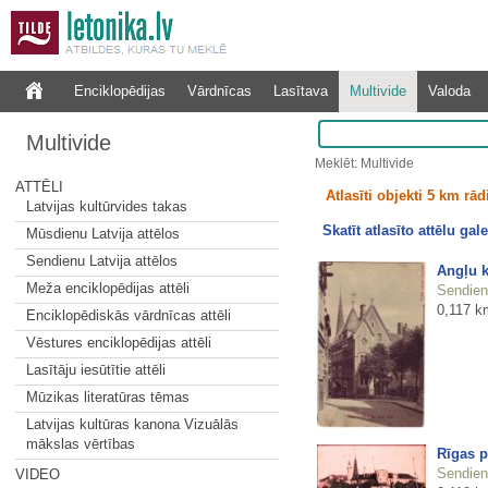
Enciklopēdijas
Vārdnīcas
Lasītava
Multivide
Valoda
Multivide
Meklēt: Multivide
ATTĒLI
Atlasīti objekti 5 km rā
Latvijas kultūrvides takas
Skatīt atlasīto attēlu gale
Mūsdienu Latvija attēlos
Sendienu Latvija attēlos
Angļu k
Meža enciklopēdijas attēli
Sendienu
0,117 k
Enciklopēdiskās vārdnīcas attēli
Vēstures enciklopēdijas attēli
Lasītāju iesūtītie attēli
Mūzikas literatūras tēmas
Latvijas kultūras kanona Vizuālās
mākslas vērtības
Rīgas p
Sendienu
VIDEO