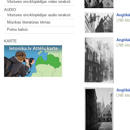
Vēstures enciklopēdijas video ieraksti
AUDIO
Anglikā
Vēstures enciklopēdijas audio ieraksti
LNB bil
Mūzikas literatūras tēmas
Putnu balsis
Anglikā
KARTE
LNB bil
Anglikā
LNB bil