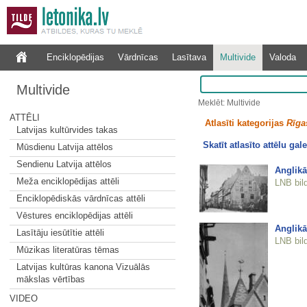
Enciklopēdijas
Vārdnīcas
Lasītava
Multivide
Valoda
Multivide
Meklēt: Multivide
ATTĒLI
Atlasīti kategorijas
Rīgas
Latvijas kultūrvides takas
Skatīt atlasīto attēlu gale
Mūsdienu Latvija attēlos
Sendienu Latvija attēlos
Anglikā
Meža enciklopēdijas attēli
LNB bil
Enciklopēdiskās vārdnīcas attēli
Vēstures enciklopēdijas attēli
Anglikā
Lasītāju iesūtītie attēli
LNB bil
Mūzikas literatūras tēmas
Latvijas kultūras kanona Vizuālās
mākslas vērtības
VIDEO