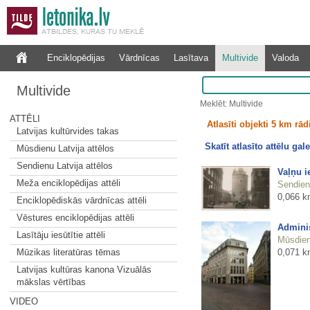
Enciklopēdijas
Vārdnīcas
Lasītava
Multivide
Valoda
Multivide
Meklēt: Multivide
ATTĒLI
Atlasīti objekti 5 km rā
Latvijas kultūrvides takas
Skatīt atlasīto attēlu gale
Mūsdienu Latvija attēlos
Sendienu Latvija attēlos
Vaļņu i
Meža enciklopēdijas attēli
Sendienu
0,066 k
Enciklopēdiskās vārdnīcas attēli
Vēstures enciklopēdijas attēli
Adminis
Lasītāju iesūtītie attēli
Mūsdienu
0,071 k
Mūzikas literatūras tēmas
Latvijas kultūras kanona Vizuālās
mākslas vērtības
VIDEO