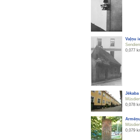
Vaļņu i
Sendienu
0,077 k
Jēkaba
Mūsdienu
0,078 k
Armēņu
Mūsdienu
0,079 k