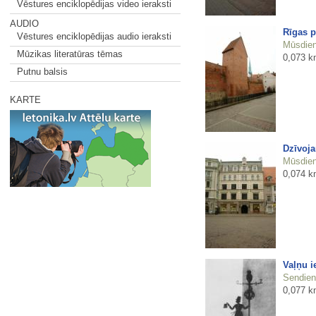
Vēstures enciklopēdijas video ieraksti
AUDIO
Rīgas p
Vēstures enciklopēdijas audio ieraksti
Mūsdienu
Mūzikas literatūras tēmas
0,073 k
Putnu balsis
KARTE
Dzīvoja
Mūsdienu
0,074 k
Vaļņu i
Sendienu
0,077 k