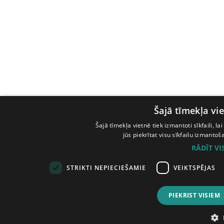
Šajā tīmekļa vie
Šajā tīmekļa vietnē tiek izmantoti sīkfaili, l
jūs piekrītat visu sīkfailu izmanto
RĀDĪT V
STRIKTI NEPIECIEŠAMIE
VEIKTSPĒJAS
PIEKRIST VISIEM