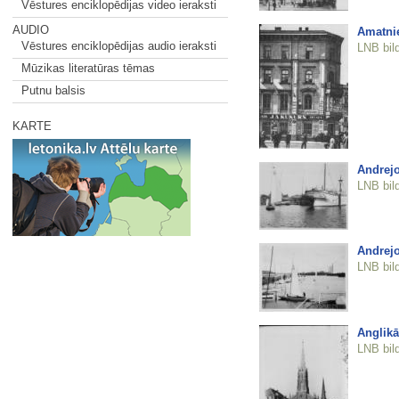
Vēstures enciklopēdijas video ieraksti
AUDIO
Amatnie
Vēstures enciklopēdijas audio ieraksti
LNB bil
Mūzikas literatūras tēmas
Putnu balsis
KARTE
Andrejo
LNB bil
Andrejo
LNB bil
Anglikā
LNB bil