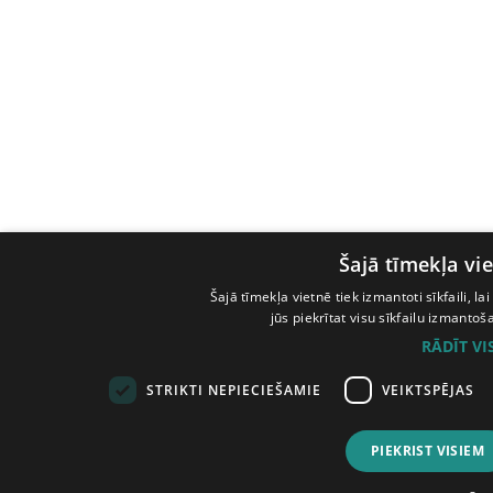
Šajā tīmekļa vie
Šajā tīmekļa vietnē tiek izmantoti sīkfaili, l
jūs piekrītat visu sīkfailu izmanto
RĀDĪT V
STRIKTI NEPIECIEŠAMIE
VEIKTSPĒJAS
PIEKRIST VISIEM