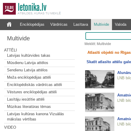
Enciklopēdijas
Vārdnīcas
Lasītava
Multivide
Valoda
Multivide
Meklēt: Multivide
ATTĒLI
Atlasīti objekti no Rīgas 
Latvijas kultūrvides takas
Skatīt atlasīto attēlu gale
Mūsdienu Latvija attēlos
Sendienu Latvija attēlos
Alunāna
Meža enciklopēdijas attēli
LNB bil
Enciklopēdiskās vārdnīcas attēli
Vēstures enciklopēdijas attēli
Amatnie
Lasītāju iesūtītie attēli
LNB bil
Mūzikas literatūras tēmas
Latvijas kultūras kanona Vizuālās
Amatnie
mākslas vērtības
LNB bil
VIDEO