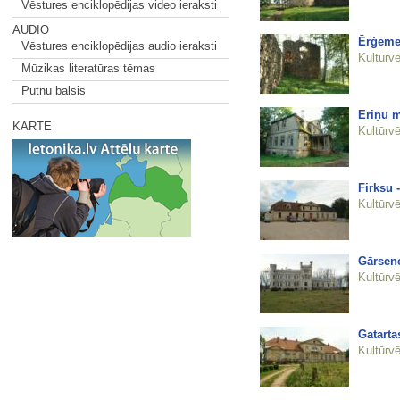
Vēstures enciklopēdijas video ieraksti
AUDIO
Ērģemes
Vēstures enciklopēdijas audio ieraksti
Kultūrvē
Mūzikas literatūras tēmas
Putnu balsis
Eriņu 
KARTE
Kultūrvē
Firksu 
Kultūrvē
Gārsene
Kultūrvē
Gatarta
Kultūrvē