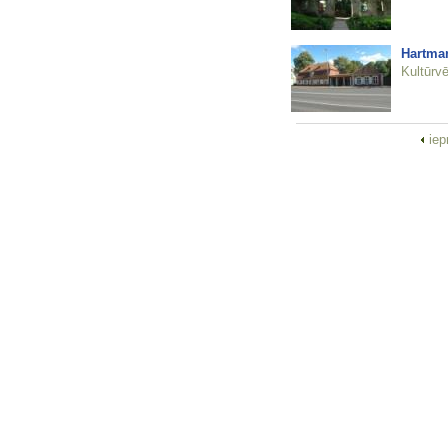
Hartmaņ
Kultūrvē
iep