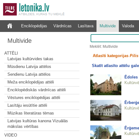
Enciklopēdijas
Vārdnīcas
Lasītava
Multivide
Valoda
Multivide
Meklēt: Multivide
ATTĒLI
Atlasīti kategorijas
Pilis
Latvijas kultūrvides takas
Skatīt atlasīto attēlu gale
Mūsdienu Latvija attēlos
Sendienu Latvija attēlos
Ēdoles 
Meža enciklopēdijas attēli
Kultūrvē
Enciklopēdiskās vārdnīcas attēli
Vēstures enciklopēdijas attēli
Ērberģ
Lasītāju iesūtītie attēli
Kultūrvē
Mūzikas literatūras tēmas
Latvijas kultūras kanona Vizuālās
mākslas vērtības
Ērģemes
Kultūrvē
VIDEO