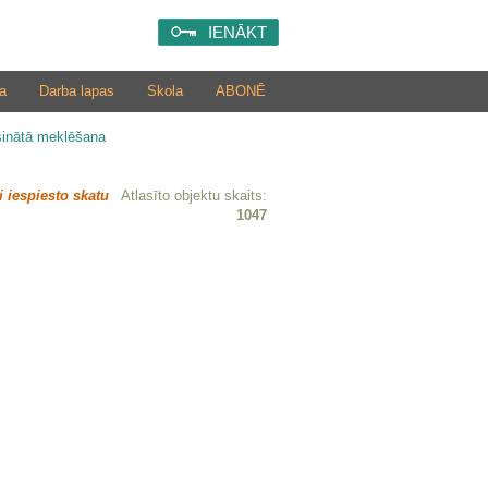
IENĀKT
a
Darba lapas
Skola
ABONĒ
šinātā meklēšana
i iespiesto skatu
Atlasīto objektu skaits:
1047