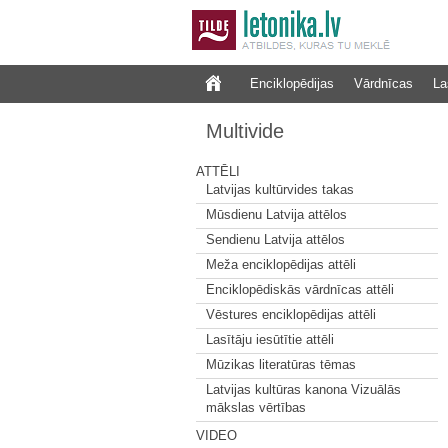
Enciklopēdijas
Vārdnīcas
La
Multivide
ATTĒLI
Latvijas kultūrvides takas
Mūsdienu Latvija attēlos
Sendienu Latvija attēlos
Meža enciklopēdijas attēli
Enciklopēdiskās vārdnīcas attēli
Vēstures enciklopēdijas attēli
Lasītāju iesūtītie attēli
Mūzikas literatūras tēmas
Latvijas kultūras kanona Vizuālās
mākslas vērtības
VIDEO