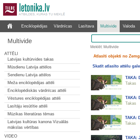
Enciklopēdijas
Vārdnīcas
Lasītava
Multivide
Valoda
Multivide
Meklēt: Multivide
ATTĒLI
Atlasīti objekti no Zemg
Latvijas kultūrvides takas
Skatīt atlasīto attēlu gale
Mūsdienu Latvija attēlos
Sendienu Latvija attēlos
TAKA: 
Meža enciklopēdijas attēli
Takas
Enciklopēdiskās vārdnīcas attēli
TAKA: D
Vēstures enciklopēdijas attēli
Takas
Lasītāju iesūtītie attēli
Mūzikas literatūras tēmas
TAKA: D
Latvijas kultūras kanona Vizuālās
Takas
mākslas vērtības
VIDEO
TAKA: J