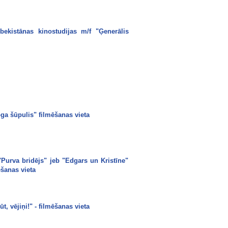
ekistānas kinostudijas m/f "Ģenerālis
roga šūpulis" filmēšanas vieta
 "Purva bridējs" jeb "Edgars un Kristīne"
šanas vieta
t, vējiņi!" - filmēšanas vieta