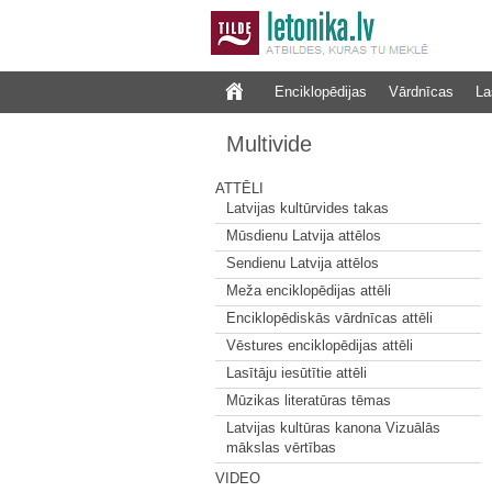
Enciklopēdijas
Vārdnīcas
La
Multivide
ATTĒLI
Latvijas kultūrvides takas
Mūsdienu Latvija attēlos
Sendienu Latvija attēlos
Meža enciklopēdijas attēli
Enciklopēdiskās vārdnīcas attēli
Vēstures enciklopēdijas attēli
Lasītāju iesūtītie attēli
Mūzikas literatūras tēmas
Latvijas kultūras kanona Vizuālās
mākslas vērtības
VIDEO