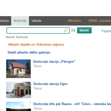
sītava
Multivide
Valoda
Mācībām
DMML Literatūr
Papla
Meklēt: Multivide
Atlasīti objekti no Vidzemes reģions
Skatīt atlasīto attēlu galeriju
Dzelzceļa stacija „Pārogre”
Takas
Dzelzceļa stacija Ogre
Takas
Dzelzceļa tilts pār Raunu - m/f "Cēsis – latviešu k
Takas