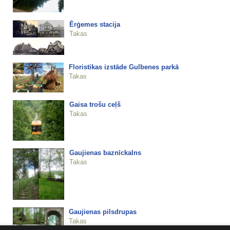
Ērģemes stacija
Takas
Floristikas izstāde Gulbenes parkā
Takas
Gaisa trošu ceļš
Takas
Gaujienas baznīckalns
Takas
Gaujienas pilsdrupas
Takas