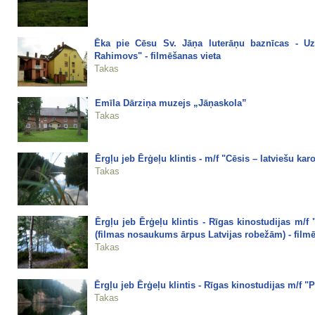
Ēka pie Cēsu Sv. Jāņa luterāņu baznīcas - Uzb
Rahimovs" - filmēšanas vieta
Takas
Emīla Dārziņa muzejs „Jāņaskola”
Takas
Ērgļu jeb Ērģeļu klintis - m/f "Cēsis – latviešu ka
Takas
Ērgļu jeb Ērģeļu klintis - Rīgas kinostudijas m/f
(filmas nosaukums ārpus Latvijas robežām) - filmē
Takas
Ērgļu jeb Ērģeļu klintis - Rīgas kinostudijas m/f "Pū
Takas