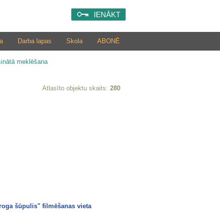
IENĀKT
a
Darba lapas
Skola
ABONĒ
šinātā meklēšana
Atlasīto objektu skaits:
280
aroga šūpulis" filmēšanas vieta