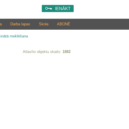
IENĀKT
a
Darba lapas
Skola
ABONĒ
šinātā meklēšana
Atlasīto objektu skaits:
1882