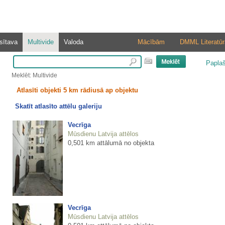
sītava
Multivide
Valoda
Mācībām
DMML Literatūr
Papla
Meklēt: Multivide
Atlasīti objekti 5 km rādiusā ap objektu
Skatīt atlasīto attēlu galeriju
Vecrīga
Mūsdienu Latvija attēlos
0,501 km attālumā no objekta
Vecrīga
Mūsdienu Latvija attēlos