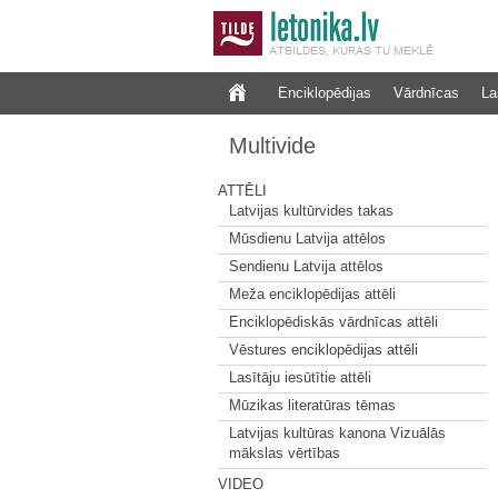
Enciklopēdijas
Vārdnīcas
La
Multivide
ATTĒLI
Latvijas kultūrvides takas
Mūsdienu Latvija attēlos
Sendienu Latvija attēlos
Meža enciklopēdijas attēli
Enciklopēdiskās vārdnīcas attēli
Vēstures enciklopēdijas attēli
Lasītāju iesūtītie attēli
Mūzikas literatūras tēmas
Latvijas kultūras kanona Vizuālās
mākslas vērtības
VIDEO