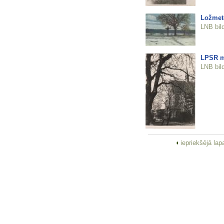
Ložmet
LNB bil
LPSR m
LNB bil
iepriekšējā la