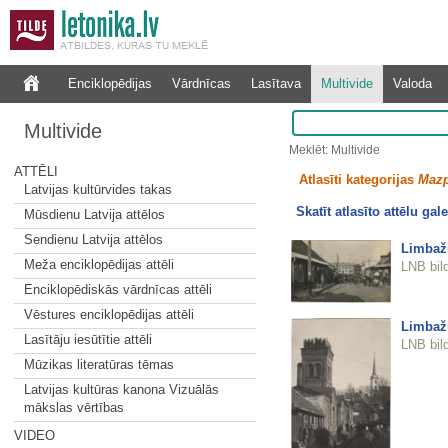
Enciklopēdijas
Vārdnīcas
Lasītava
Multivide
Valoda
Multivide
Meklēt: Multivide
ATTĒLI
Atlasīti kategorijas
Mazp
Latvijas kultūrvides takas
Skatīt atlasīto attēlu gale
Mūsdienu Latvija attēlos
Sendienu Latvija attēlos
Limbaži
Meža enciklopēdijas attēli
LNB bil
Enciklopēdiskās vārdnīcas attēli
Vēstures enciklopēdijas attēli
Limbaži
Lasītāju iesūtītie attēli
LNB bil
Mūzikas literatūras tēmas
Latvijas kultūras kanona Vizuālās
mākslas vērtības
VIDEO