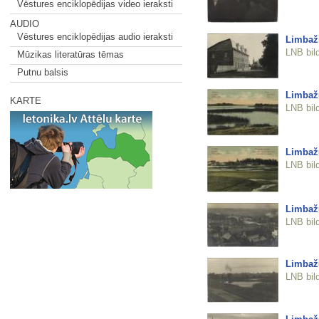
Vēstures enciklopēdijas video ieraksti
AUDIO
Vēstures enciklopēdijas audio ieraksti
Limbaži
LNB bil
Mūzikas literatūras tēmas
Putnu balsis
Limbaž
KARTE
LNB bil
Limbažu
LNB bil
Limbaž
LNB bil
Limbažu
LNB bil