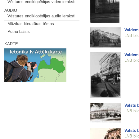
Vēstures enciklopēdijas video ieraksti
AUDIO
Vēstures enciklopēdijas audio ieraksti
Mūzikas literatūras tēmas
Valdemā
Putnu balsis
LNB bil
KARTE
Valdemā
LNB bil
Valsts 
LNB bil
Valsts 
LNB bil