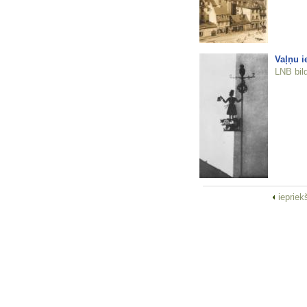
Vaļņu i
LNB bil
iepriek