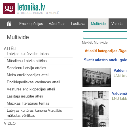
Enciklopēdijas
Vārdnīcas
Lasītava
Multivide
Valoda
Multivide
Meklēt: Multivide
ATTĒLI
Atlasīti kategorijas
Rīgas
Latvijas kultūrvides takas
Skatīt atlasīto attēlu gale
Mūsdienu Latvija attēlos
Sendienu Latvija attēlos
Valdemā
Meža enciklopēdijas attēli
LNB bil
Enciklopēdiskās vārdnīcas attēli
Vēstures enciklopēdijas attēli
Valdemār
Lasītāju iesūtītie attēli
LNB bild
Mūzikas literatūras tēmas
Latvijas kultūras kanona Vizuālās
mākslas vērtības
VIDEO