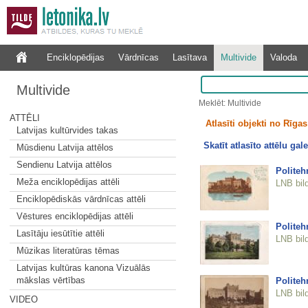
Enciklopēdijas
Vārdnīcas
Lasītava
Multivide
Valoda
Multivide
Meklēt: Multivide
ATTĒLI
Atlasīti objekti no Rīgas 
Latvijas kultūrvides takas
Skatīt atlasīto attēlu gale
Mūsdienu Latvija attēlos
Sendienu Latvija attēlos
Polite
Meža enciklopēdijas attēli
LNB bil
Enciklopēdiskās vārdnīcas attēli
Vēstures enciklopēdijas attēli
Polite
Lasītāju iesūtītie attēli
LNB bil
Mūzikas literatūras tēmas
Latvijas kultūras kanona Vizuālās
mākslas vērtības
Polite
LNB bil
VIDEO