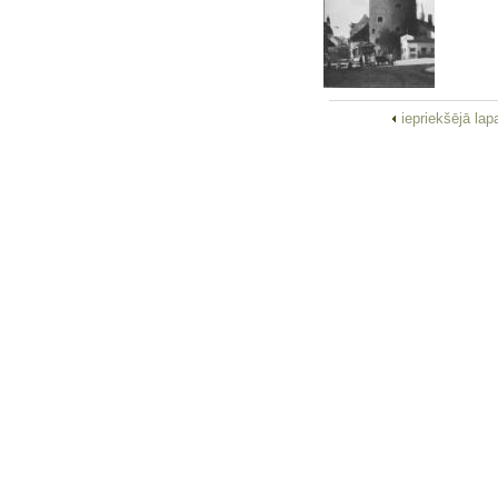
iepriekšējā la