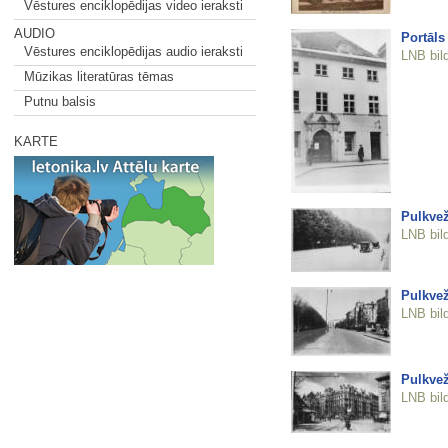
Vēstures enciklopēdijas video ieraksti
AUDIO
Portāl
Vēstures enciklopēdijas audio ieraksti
LNB bil
Mūzikas literatūras tēmas
Putnu balsis
KARTE
Pulkvež
LNB bil
Pulkvež
LNB bil
Pulkvež
LNB bil