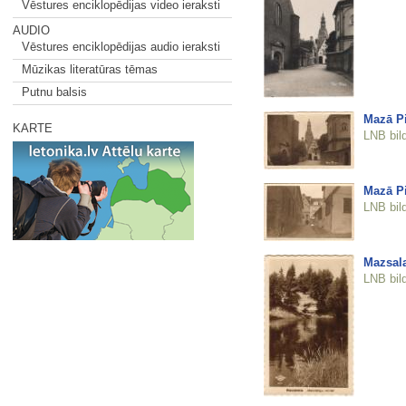
Vēstures enciklopēdijas video ieraksti
AUDIO
Vēstures enciklopēdijas audio ieraksti
Mūzikas literatūras tēmas
Putnu balsis
Mazā Pi
KARTE
LNB bil
Mazā Pi
LNB bil
Mazsala
LNB bil