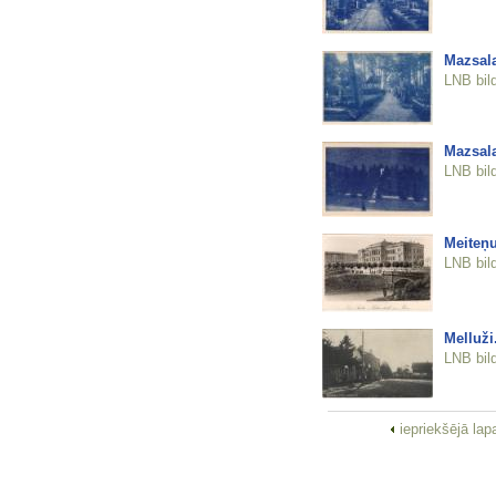
Mazsala
LNB bil
Mazsala
LNB bil
Meiteņu
LNB bil
Melluži
LNB bil
iepriekšējā la