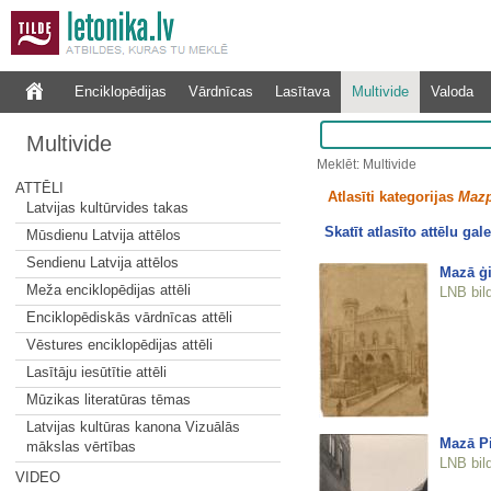
Enciklopēdijas
Vārdnīcas
Lasītava
Multivide
Valoda
Multivide
Meklēt: Multivide
ATTĒLI
Atlasīti kategorijas
Mazp
Latvijas kultūrvides takas
Skatīt atlasīto attēlu gale
Mūsdienu Latvija attēlos
Sendienu Latvija attēlos
Mazā ģi
Meža enciklopēdijas attēli
LNB bil
Enciklopēdiskās vārdnīcas attēli
Vēstures enciklopēdijas attēli
Lasītāju iesūtītie attēli
Mūzikas literatūras tēmas
Latvijas kultūras kanona Vizuālās
Mazā Pi
mākslas vērtības
LNB bil
VIDEO