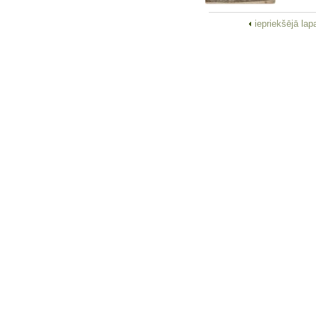
iepriekšējā la