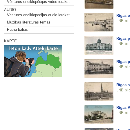
Vēstures enciklopēdijas video ieraksti
AUDIO
Vēstures enciklopēdijas audio ieraksti
Rīgas o
LNB bil
Mūzikas literatūras tēmas
Putnu balsis
Rīgas p
KARTE
LNB bil
Rīgas p
LNB bil
Rīgas s
LNB bil
Rīgas V
LNB bil