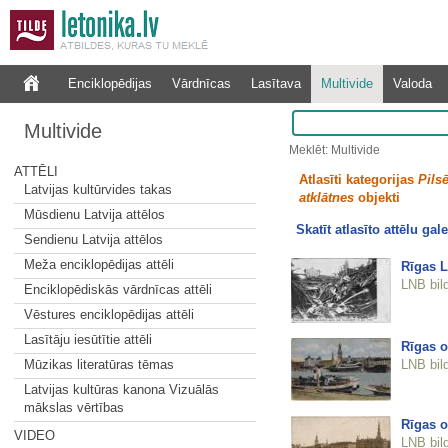
Enciklopēdijas
Vārdnīcas
Lasītava
Multivide
Valoda
Multivide
Meklēt: Multivide
ATTĒLI
Atlasīti kategorijas
Pilsē
Latvijas kultūrvides takas
atklātnes
objekti
Mūsdienu Latvija attēlos
Skatīt atlasīto attēlu gale
Sendienu Latvija attēlos
Meža enciklopēdijas attēli
Rīgas L
LNB bil
Enciklopēdiskās vārdnīcas attēli
Vēstures enciklopēdijas attēli
Lasītāju iesūtītie attēli
Rīgas o
LNB bil
Mūzikas literatūras tēmas
Latvijas kultūras kanona Vizuālās
mākslas vērtības
Rīgas o
VIDEO
LNB bil