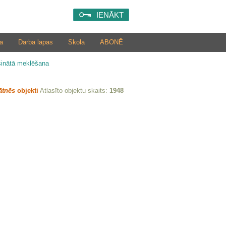
IENĀKT
a
Darba lapas
Skola
ABONĒ
šinātā meklēšana
ātnēs
objekti
Atlasīto objektu skaits:
1948