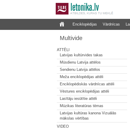
Enciklopēdijas
Vārdnīcas
La
Multivide
ATTĒLI
Latvijas kultūrvides takas
Mūsdienu Latvija attēlos
Sendienu Latvija attēlos
Meža enciklopēdijas attēli
Enciklopēdiskās vārdnīcas attēli
Vēstures enciklopēdijas attēli
Lasītāju iesūtītie attēli
Mūzikas literatūras tēmas
Latvijas kultūras kanona Vizuālās
mākslas vērtības
VIDEO