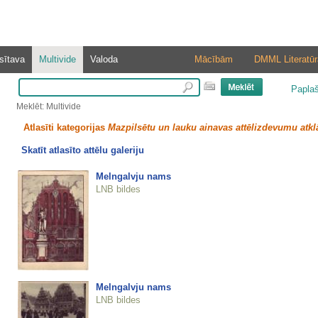
sītava
Multivide
Valoda
Mācībām
DMML Literatūr
Papla
Meklēt: Multivide
Atlasīti kategorijas
Mazpilsētu un lauku ainavas attēlizdevumu atkl
Skatīt atlasīto attēlu galeriju
Melngalvju nams
LNB bildes
Melngalvju nams
LNB bildes