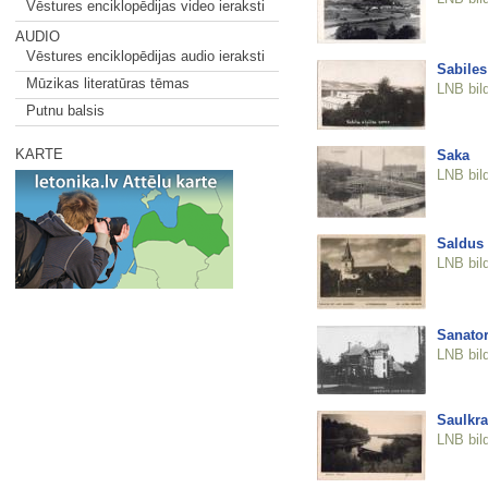
Vēstures enciklopēdijas video ieraksti
AUDIO
Vēstures enciklopēdijas audio ieraksti
Sabiles
Mūzikas literatūras tēmas
LNB bil
Putnu balsis
KARTE
Saka
LNB bil
Saldus 
LNB bil
Sanator
LNB bil
Saulkra
LNB bil