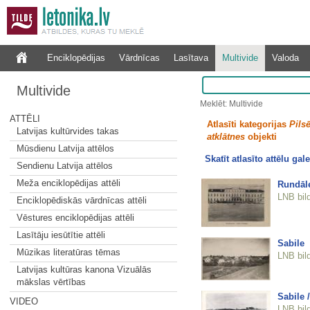
Enciklopēdijas
Vārdnīcas
Lasītava
Multivide
Valoda
Multivide
Meklēt: Multivide
ATTĒLI
Atlasīti kategorijas
Pilsē
Latvijas kultūrvides takas
atklātnes
objekti
Mūsdienu Latvija attēlos
Skatīt atlasīto attēlu gale
Sendienu Latvija attēlos
Meža enciklopēdijas attēli
Rundāle
LNB bil
Enciklopēdiskās vārdnīcas attēli
Vēstures enciklopēdijas attēli
Lasītāju iesūtītie attēli
Sabile
Mūzikas literatūras tēmas
LNB bil
Latvijas kultūras kanona Vizuālās
mākslas vērtības
Sabile 
VIDEO
LNB bil