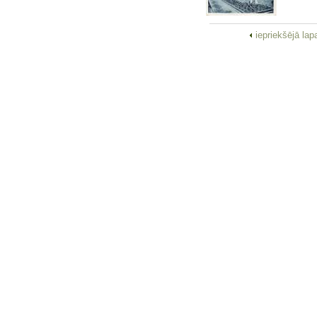
iepriekšējā la