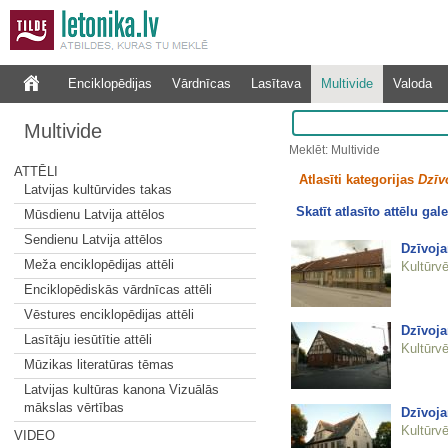
Enciklopēdijas
Vārdnīcas
Lasītava
Multivide
Valoda
Multivide
Meklēt: Multivide
ATTĒLI
Atlasīti kategorijas
Dzīv
Latvijas kultūrvides takas
Skatīt atlasīto attēlu gale
Mūsdienu Latvija attēlos
Sendienu Latvija attēlos
Dzīvoja
Meža enciklopēdijas attēli
Kultūrvē
Enciklopēdiskās vārdnīcas attēli
Vēstures enciklopēdijas attēli
Dzīvoj
Lasītāju iesūtītie attēli
Kultūrvē
Mūzikas literatūras tēmas
Latvijas kultūras kanona Vizuālās
mākslas vērtības
Dzīvoj
Kultūrvē
VIDEO