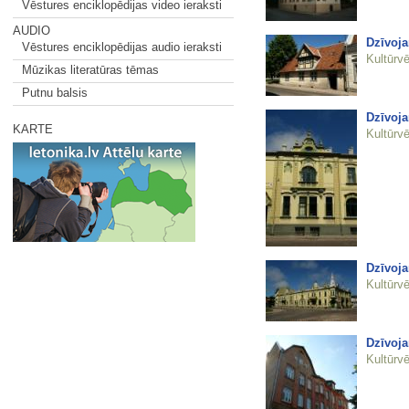
Vēstures enciklopēdijas video ieraksti
AUDIO
Dzīvoj
Vēstures enciklopēdijas audio ieraksti
Kultūrvē
Mūzikas literatūras tēmas
Putnu balsis
Dzīvoja
KARTE
Kultūrvē
Dzīvoja
Kultūrvē
Dzīvoja
Kultūrvē