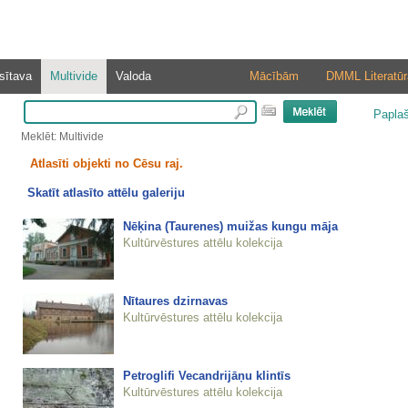
sītava
Multivide
Valoda
Mācībām
DMML Literatūr
Papla
Meklēt: Multivide
Atlasīti objekti no Cēsu raj.
Skatīt atlasīto attēlu galeriju
Nēķina (Taurenes) muižas kungu māja
Kultūrvēstures attēlu kolekcija
Nītaures dzirnavas
Kultūrvēstures attēlu kolekcija
Petroglifi Vecandrijāņu klintīs
Kultūrvēstures attēlu kolekcija