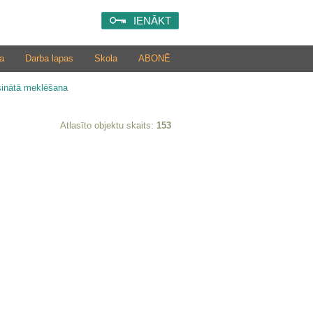
IENĀKT
a
Darba lapas
Skola
ABONĒ
šinātā meklēšana
Atlasīto objektu skaits:
153