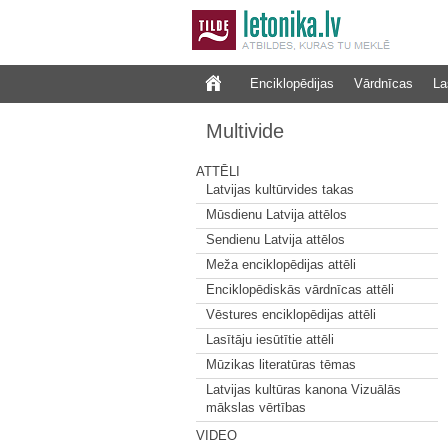
Enciklopēdijas
Vārdnīcas
La
Multivide
ATTĒLI
Latvijas kultūrvides takas
Mūsdienu Latvija attēlos
Sendienu Latvija attēlos
Meža enciklopēdijas attēli
Enciklopēdiskās vārdnīcas attēli
Vēstures enciklopēdijas attēli
Lasītāju iesūtītie attēli
Mūzikas literatūras tēmas
Latvijas kultūras kanona Vizuālās
mākslas vērtības
VIDEO