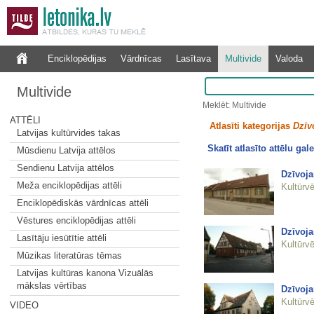
Enciklopēdijas
Vārdnīcas
Lasītava
Multivide
Valoda
Multivide
Meklēt: Multivide
ATTĒLI
Atlasīti kategorijas
Dzīv
Latvijas kultūrvides takas
Skatīt atlasīto attēlu gale
Mūsdienu Latvija attēlos
Sendienu Latvija attēlos
Dzīvoja
Meža enciklopēdijas attēli
Kultūrvē
Enciklopēdiskās vārdnīcas attēli
Vēstures enciklopēdijas attēli
Dzīvoj
Lasītāju iesūtītie attēli
Kultūrvē
Mūzikas literatūras tēmas
Latvijas kultūras kanona Vizuālās
mākslas vērtības
Dzīvoj
Kultūrvē
VIDEO