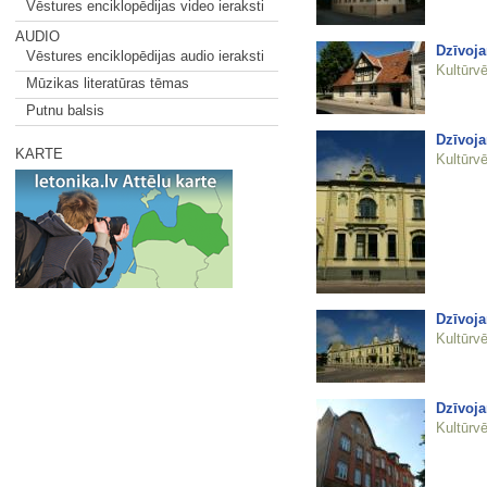
Vēstures enciklopēdijas video ieraksti
AUDIO
Dzīvoj
Vēstures enciklopēdijas audio ieraksti
Kultūrvē
Mūzikas literatūras tēmas
Putnu balsis
Dzīvoja
KARTE
Kultūrvē
Dzīvoja
Kultūrvē
Dzīvoja
Kultūrvē