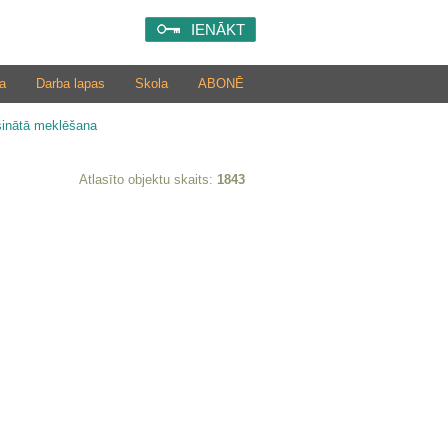
IENĀKT
a
Darba lapas
Skola
ABONĒ
šinātā meklēšana
Atlasīto objektu skaits:
1843