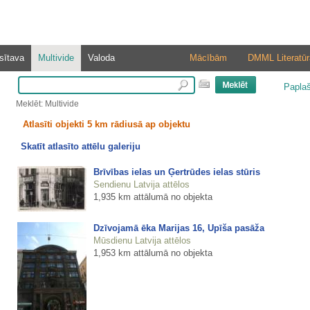
sītava
Multivide
Valoda
Mācībām
DMML Literatūr
Papla
Meklēt: Multivide
Atlasīti objekti 5 km rādiusā ap objektu
Skatīt atlasīto attēlu galeriju
Brīvības ielas un Ģertrūdes ielas stūris
Sendienu Latvija attēlos
1,935 km attālumā no objekta
Dzīvojamā ēka Marijas 16, Upīša pasāža
Mūsdienu Latvija attēlos
1,953 km attālumā no objekta