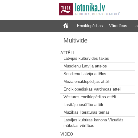
Enciklopēdijas
Vārdnīcas
La
Multivide
ATTĒLI
Latvijas kultūrvides takas
Mūsdienu Latvija attēlos
Sendienu Latvija attēlos
Meža enciklopēdijas attēli
Enciklopēdiskās vārdnīcas attēli
Vēstures enciklopēdijas attēli
Lasītāju iesūtītie attēli
Mūzikas literatūras tēmas
Latvijas kultūras kanona Vizuālās
mākslas vērtības
VIDEO