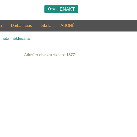
IENĀKT
a
Darba lapas
Skola
ABONĒ
šinātā meklēšana
Atlasīto objektu skaits:
1877