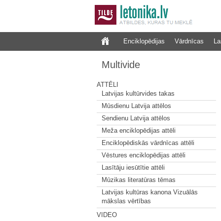
Enciklopēdijas
Vārdnīcas
La
Multivide
ATTĒLI
Latvijas kultūrvides takas
Mūsdienu Latvija attēlos
Sendienu Latvija attēlos
Meža enciklopēdijas attēli
Enciklopēdiskās vārdnīcas attēli
Vēstures enciklopēdijas attēli
Lasītāju iesūtītie attēli
Mūzikas literatūras tēmas
Latvijas kultūras kanona Vizuālās
mākslas vērtības
VIDEO