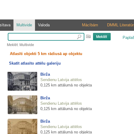
sītava
Multivide
Valoda
Mācībām
DMML Literatūr
Papla
Meklēt: Multivide
Atlasīti objekti 5 km rādiusā ap objektu
Skatīt atlasīto attēlu galeriju
Birža
Sendienu Latvija attēlos
0,125 km attālumā no objekta
Birža
Sendienu Latvija attēlos
0,125 km attālumā no objekta
Birža
Sendienu Latvija attēlos
0,125 km attālumā no objekta