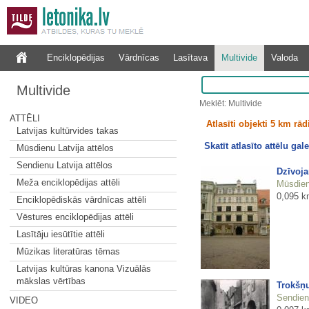
Enciklopēdijas
Vārdnīcas
Lasītava
Multivide
Valoda
Multivide
Meklēt: Multivide
ATTĒLI
Atlasīti objekti 5 km rā
Latvijas kultūrvides takas
Skatīt atlasīto attēlu gale
Mūsdienu Latvija attēlos
Sendienu Latvija attēlos
Dzīvoja
Meža enciklopēdijas attēli
Mūsdienu
0,095 k
Enciklopēdiskās vārdnīcas attēli
Vēstures enciklopēdijas attēli
Lasītāju iesūtītie attēli
Mūzikas literatūras tēmas
Latvijas kultūras kanona Vizuālās
mākslas vērtības
Trokšņu
Sendienu
VIDEO