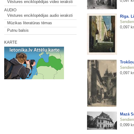
0,097 k
Vēstures enciklopēdijas video ieraksti
AUDIO
Vēstures enciklopēdijas audio ieraksti
Rīga. L
Sendienu
Mūzikas literatūras tēmas
0,097 k
Putnu balsis
KARTE
Trokšņu
Sendienu
0,097 k
Mazā Sm
Sendienu
0,099 k