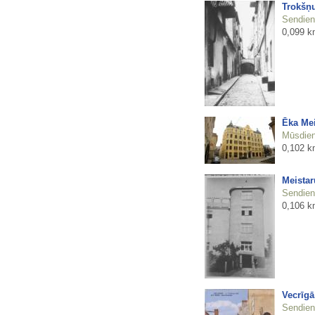
Trokšņu
Sendienu
0,099 k
Ēka Mei
Mūsdienu
0,102 k
Meistar
Sendienu
0,106 k
Vecrīgā
Sendienu