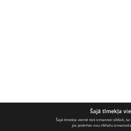
Šajā tīmekļa vie
Šajā tīmekļa vietnē tiek izmantoti sīkfaili, l
jūs piekrītat visu sīkfailu izmanto