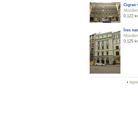
Cigras 
Mūsdienu
0,122 k
Īres na
Mūsdienu
0,125 k
iepr