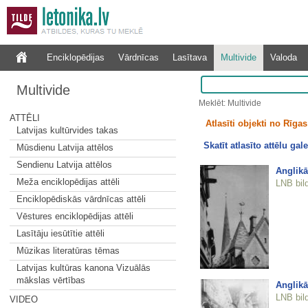
Enciklopēdijas
Vārdnīcas
Lasītava
Multivide
Valoda
Multivide
Meklēt: Multivide
ATTĒLI
Atlasīti objekti no Rīgas 
Latvijas kultūrvides takas
Skatīt atlasīto attēlu gale
Mūsdienu Latvija attēlos
Sendienu Latvija attēlos
Anglikā
Meža enciklopēdijas attēli
LNB bil
Enciklopēdiskās vārdnīcas attēli
Vēstures enciklopēdijas attēli
Lasītāju iesūtītie attēli
Mūzikas literatūras tēmas
Latvijas kultūras kanona Vizuālās
mākslas vērtības
Anglikā
LNB bil
VIDEO