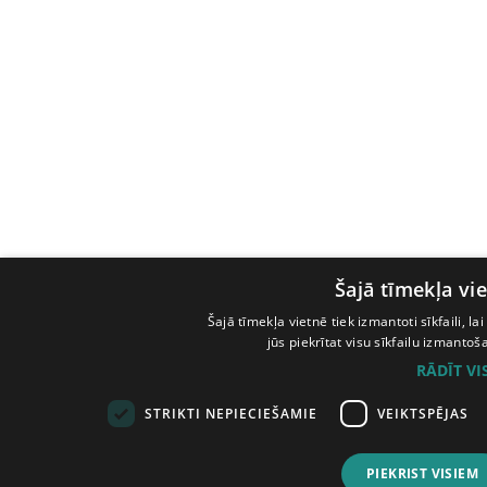
Šajā tīmekļa vie
Šajā tīmekļa vietnē tiek izmantoti sīkfaili, l
jūs piekrītat visu sīkfailu izmanto
RĀDĪT V
STRIKTI NEPIECIEŠAMIE
VEIKTSPĒJAS
PIEKRIST VISIEM