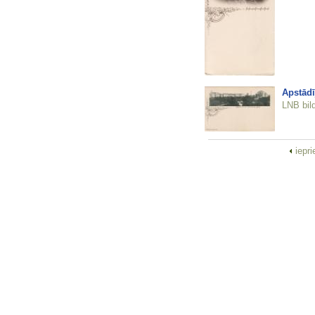
Apstādī
LNB bil
iepr