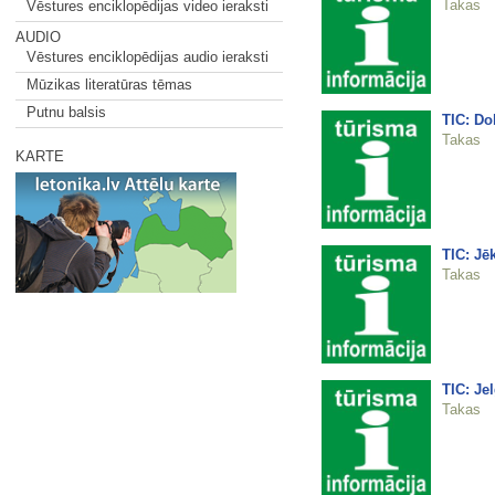
Takas
Vēstures enciklopēdijas video ieraksti
AUDIO
Vēstures enciklopēdijas audio ieraksti
Mūzikas literatūras tēmas
Putnu balsis
TIC: Do
Takas
KARTE
TIC: Jē
Takas
TIC: Je
Takas