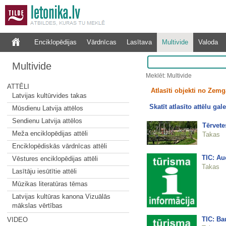
Enciklopēdijas
Vārdnīcas
Lasītava
Multivide
Valoda
Multivide
Meklēt: Multivide
ATTĒLI
Atlasīti objekti no Zemg
Latvijas kultūrvides takas
Skatīt atlasīto attēlu gale
Mūsdienu Latvija attēlos
Sendienu Latvija attēlos
Tērvete
Meža enciklopēdijas attēli
Takas
Enciklopēdiskās vārdnīcas attēli
TIC: Au
Vēstures enciklopēdijas attēli
Takas
Lasītāju iesūtītie attēli
Mūzikas literatūras tēmas
Latvijas kultūras kanona Vizuālās
mākslas vērtības
TIC: Ba
VIDEO