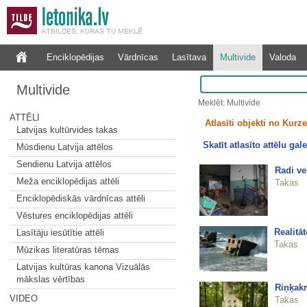
Enciklopēdijas
Vārdnīcas
Lasītava
Multivide
Valoda
Multivide
Meklēt: Multivide
ATTĒLI
Atlasīti objekti no Kur
Latvijas kultūrvides takas
Skatīt atlasīto attēlu gale
Mūsdienu Latvija attēlos
Sendienu Latvija attēlos
Radi ve
Meža enciklopēdijas attēli
Takas
Enciklopēdiskās vārdnīcas attēli
Vēstures enciklopēdijas attēli
Realitā
Lasītāju iesūtītie attēli
Takas
Mūzikas literatūras tēmas
Latvijas kultūras kanona Vizuālās
mākslas vērtības
Riņķakr
VIDEO
Takas