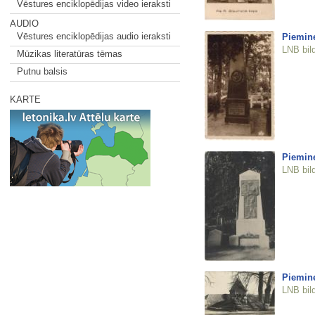
Vēstures enciklopēdijas video ieraksti
AUDIO
Vēstures enciklopēdijas audio ieraksti
Piemine
LNB bil
Mūzikas literatūras tēmas
Putnu balsis
KARTE
Piemin
LNB bil
Piemine
LNB bil