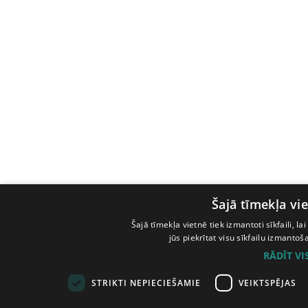
Šajā tīmekļa vie
Šajā tīmekļa vietnē tiek izmantoti sīkfaili, l
jūs piekrītat visu sīkfailu izmanto
RĀDĪT V
STRIKTI NEPIECIEŠAMIE
VEIKTSPĒJAS