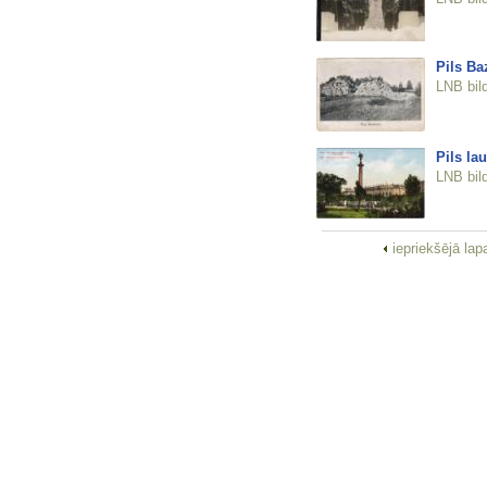
Pils Ba
LNB bil
Pils la
LNB bil
iepriekšējā la