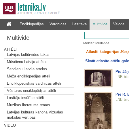
Enciklopēdijas
Vārdnīcas
Lasītava
Multivide
Valoda
Multivide
Meklēt: Multivide
ATTĒLI
Atlasīti kategorijas
Mazp
Latvijas kultūrvides takas
Skatīt atlasīto attēlu gale
Mūsdienu Latvija attēlos
Sendienu Latvija attēlos
Pie Jāņ
Meža enciklopēdijas attēli
LNB bil
Enciklopēdiskās vārdnīcas attēli
Vēstures enciklopēdijas attēli
Pie R.
Lasītāju iesūtītie attēli
LNB bil
Mūzikas literatūras tēmas
Latvijas kultūras kanona Vizuālās
mākslas vērtības
VIDEO