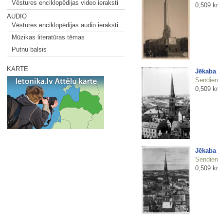
Vēstures enciklopēdijas video ieraksti
0,509 k
AUDIO
Vēstures enciklopēdijas audio ieraksti
Mūzikas literatūras tēmas
Putnu balsis
KARTE
Jēkaba
Sendienu
0,509 k
Jēkaba 
Sendienu
0,509 k