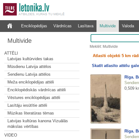
Enciklopēdijas
Vārdnīcas
Lasītava
Multivide
Valoda
Multivide
Meklēt: Multivide
ATTĒLI
Atlasīti objekti 5 km rā
Latvijas kultūrvides takas
Skatīt atlasīto attēlu gale
Mūsdienu Latvija attēlos
Sendienu Latvija attēlos
Rīga. B
Meža enciklopēdijas attēli
Sendienu
0,509 k
Enciklopēdiskās vārdnīcas attēli
Vēstures enciklopēdijas attēli
Lasītāju iesūtītie attēli
Mūzikas literatūras tēmas
Latvijas kultūras kanona Vizuālās
mākslas vērtības
Rīga. B
VIDEO
Sendienu