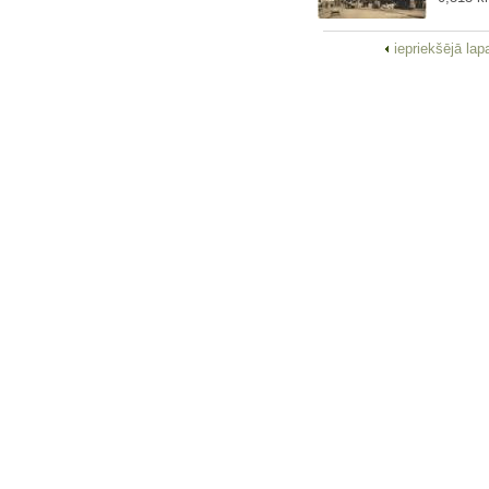
iepriekšējā la