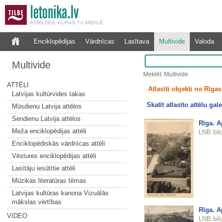
Enciklopēdijas
Vārdnīcas
Lasītava
Multivide
Valoda
Multivide
Meklēt: Multivide
ATTĒLI
Atlasīti objekti no Rīgas 
Latvijas kultūrvides takas
Skatīt atlasīto attēlu gale
Mūsdienu Latvija attēlos
Sendienu Latvija attēlos
Rīga. A
Meža enciklopēdijas attēli
LNB bil
Enciklopēdiskās vārdnīcas attēli
Vēstures enciklopēdijas attēli
Lasītāju iesūtītie attēli
Mūzikas literatūras tēmas
Latvijas kultūras kanona Vizuālās
mākslas vērtības
Rīga. A
VIDEO
LNB bil