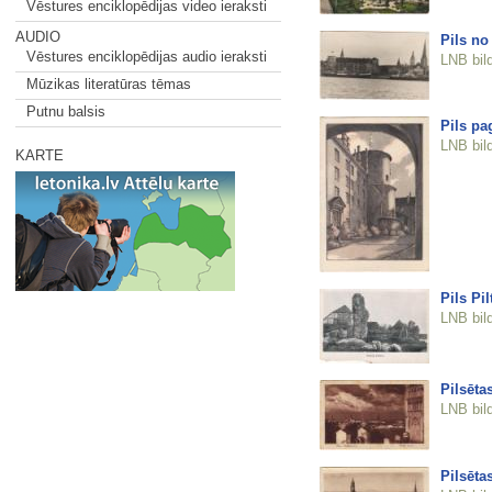
Vēstures enciklopēdijas video ieraksti
AUDIO
Pils no
Vēstures enciklopēdijas audio ieraksti
LNB bil
Mūzikas literatūras tēmas
Putnu balsis
Pils pa
LNB bil
KARTE
Pils Pil
LNB bil
Pilsētas
LNB bil
Pilsētas