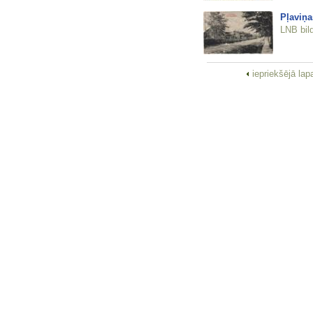
Pļaviņa
LNB bil
iepriekšējā la