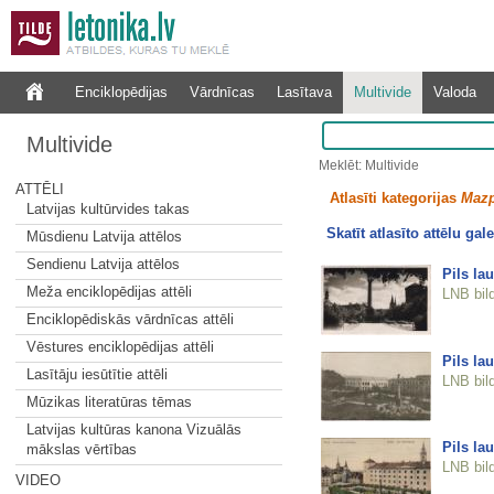
Enciklopēdijas
Vārdnīcas
Lasītava
Multivide
Valoda
Multivide
Meklēt: Multivide
ATTĒLI
Atlasīti kategorijas
Mazp
Latvijas kultūrvides takas
Skatīt atlasīto attēlu gale
Mūsdienu Latvija attēlos
Sendienu Latvija attēlos
Pils la
Meža enciklopēdijas attēli
LNB bil
Enciklopēdiskās vārdnīcas attēli
Vēstures enciklopēdijas attēli
Pils la
Lasītāju iesūtītie attēli
LNB bil
Mūzikas literatūras tēmas
Latvijas kultūras kanona Vizuālās
Pils la
mākslas vērtības
LNB bil
VIDEO