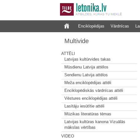
Enciklopēdijas
Vārdnīcas
La
Multivide
ATTĒLI
Latvijas kultūrvides takas
Mūsdienu Latvija attēlos
Sendienu Latvija attēlos
Meža enciklopēdijas attēli
Enciklopēdiskās vārdnīcas attēli
Vēstures enciklopēdijas attēli
Lasītāju iesūtītie attēli
Mūzikas literatūras tēmas
Latvijas kultūras kanona Vizuālās
mākslas vērtības
VIDEO