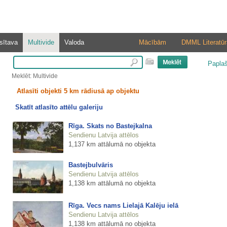
sītava
Multivide
Valoda
Mācībām
DMML Literatūr
Papla
Meklēt: Multivide
Atlasīti objekti 5 km rādiusā ap objektu
Skatīt atlasīto attēlu galeriju
Rīga. Skats no Bastejkalna
Sendienu Latvija attēlos
1,137 km attālumā no objekta
Bastejbulvāris
Sendienu Latvija attēlos
1,138 km attālumā no objekta
Rīga. Vecs nams Lielajā Kalēju ielā
Sendienu Latvija attēlos
1,138 km attālumā no objekta