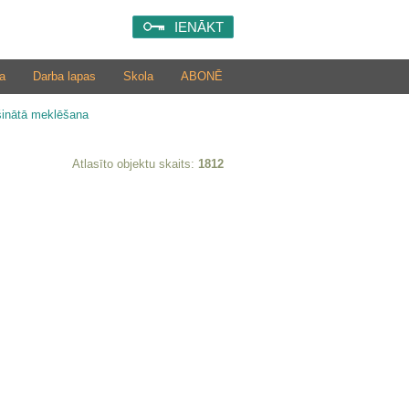
IENĀKT
a
Darba lapas
Skola
ABONĒ
šinātā meklēšana
Atlasīto objektu skaits:
1812