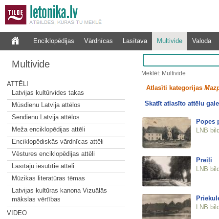
Enciklopēdijas
Vārdnīcas
Lasītava
Multivide
Valoda
Multivide
Meklēt: Multivide
ATTĒLI
Atlasīti kategorijas
Mazp
Latvijas kultūrvides takas
Skatīt atlasīto attēlu gale
Mūsdienu Latvija attēlos
Sendienu Latvija attēlos
Popes p
Meža enciklopēdijas attēli
LNB bil
Enciklopēdiskās vārdnīcas attēli
Vēstures enciklopēdijas attēli
Preiļi
Lasītāju iesūtītie attēli
LNB bil
Mūzikas literatūras tēmas
Latvijas kultūras kanona Vizuālās
Priekul
mākslas vērtības
LNB bil
VIDEO