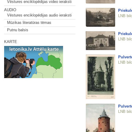
Vēstures enciklopēdijas video ieraksti
AUDIO
Priekule
Vēstures enciklopēdijas audio ieraksti
LNB bil
Mūzikas literatūras tēmas
Putnu balsis
Priekule
LNB bil
KARTE
Pulvert
LNB bil
Pulvert
LNB bil