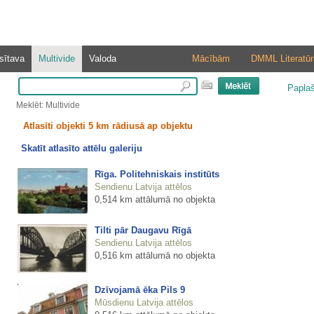
sītava
Multivide
Valoda
Mācībām
DMML Literatūr
Papla
Meklēt: Multivide
Atlasīti objekti 5 km rādiusā ap objektu
Skatīt atlasīto attēlu galeriju
Rīga. Politehniskais institūts
Sendienu Latvija attēlos
0,514 km attālumā no objekta
Tilti pār Daugavu Rīgā
Sendienu Latvija attēlos
0,516 km attālumā no objekta
Dzīvojamā ēka Pils 9
Mūsdienu Latvija attēlos