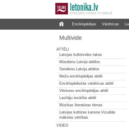
Enciklopēdijas
Vārdnīcas
La
Multivide
ATTĒLI
Latvijas kultūrvides takas
Mūsdienu Latvija attēlos
Sendienu Latvija attēlos
Meža enciklopēdijas attēli
Enciklopēdiskās vārdnīcas attēli
Vēstures enciklopēdijas attēli
Lasītāju iesūtītie attēli
Mūzikas literatūras tēmas
Latvijas kultūras kanona Vizuālās
mākslas vērtības
VIDEO