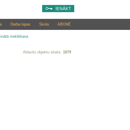
IENĀKT
a
Darba lapas
Skola
ABONĒ
šinātā meklēšana
Atlasīto objektu skaits:
1879