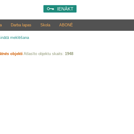
IENĀKT
a
Darba lapas
Skola
ABONĒ
šinātā meklēšana
ātnēs
objekti
Atlasīto objektu skaits:
1948