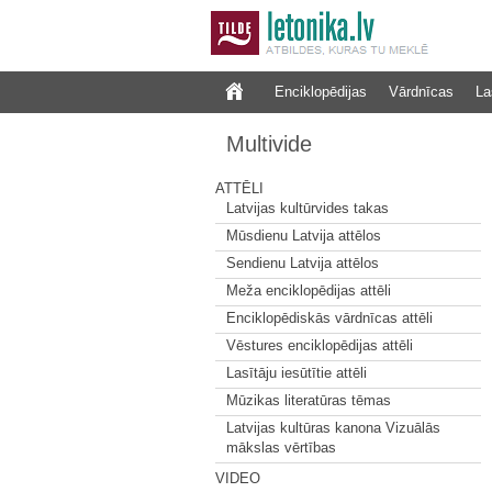
Enciklopēdijas
Vārdnīcas
La
Multivide
ATTĒLI
Latvijas kultūrvides takas
Mūsdienu Latvija attēlos
Sendienu Latvija attēlos
Meža enciklopēdijas attēli
Enciklopēdiskās vārdnīcas attēli
Vēstures enciklopēdijas attēli
Lasītāju iesūtītie attēli
Mūzikas literatūras tēmas
Latvijas kultūras kanona Vizuālās
mākslas vērtības
VIDEO