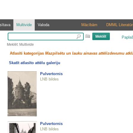
sītava
Multivide
Valoda
Mācībām
DMML Literatūr
Papla
Meklēt: Multivide
Atlasīti kategorijas
Mazpilsētu un lauku ainavas attēlizdevumu atkl
Skatīt atlasīto attēlu galeriju
Pulvertornis
LNB bildes
Pulvertornis
LNB bildes