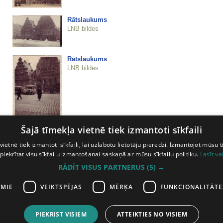
Rātslaukums
LNB bildes
Rātslaukums
LNB bildes
Šajā tīmekļa vietnē tiek izmantoti sīkfaili
Rātslaukums
vietnē tiek izmantoti sīkfaili, lai uzlabotu lietotāju pieredzi. Izmantojot mūsu t
LNB bildes
 piekrītat visu sīkfailu izmantošanai saskaņā ar mūsu sīkfailu politiku.
Lasīt va
RĀDĪT VISUS PARTNERUS
(5) →
AMIE
VEIKTSPĒJAS
MĒRĶA
FUNKCIONALITĀTE
PIEKRIST VISIEM
ATTEIKTIES NO VISIEM
iepriekšējā lapa
58
59
60
61
62
63
64
65
66
67
68
69
70
7