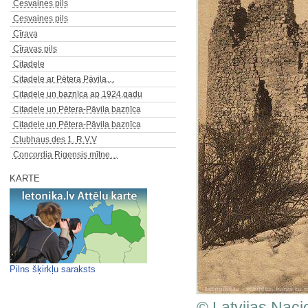
Cesvaines pils
Cesvaines pils
Cīrava
Cīravas pils
Citadele
Citadele ar Pētera Pāvila…
Citadele un baznīca ap 1924.gadu
Citadele un Pētera-Pāvila baznīca
Citadele un Pētera-Pāvila baznīca
Clubhaus des 1. R.V.V
Concordia Rigensis mītne…
KARTE
Pilns šķirkļu saraksts
© Latvijas Naci