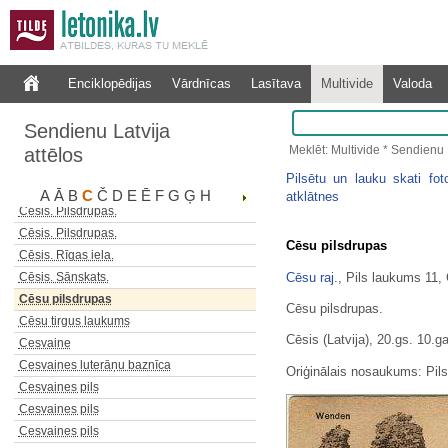
Cēsis. Kazarma
Cēsis. Latviešu biedrības nams.
Cēsis. Ordeņa pilsdrupas.
Cēsis. Pils
Enciklopēdijas
Vārdnīcas
Lasītava
Multivide
Valoda
Cēsis. Pils
Cēsis. Pils parks.
Sendienu Latvija
Cēsis. Pilsdrupas
Meklēt: Multivide * Sendienu L
attēlos
Cēsis. Pilsdrupas
Pilsētu un lauku skati foto
Cēsis. Pilsdrupas.
A
Ā
B
C
Č
D
E
Ē
F
G
Ģ
H
atklātnes
Cēsis. Pilsdrupas.
Cēsis. Pilsdrupas.
Cēsu pilsdrupas
Cēsis. Rīgas iela.
Cēsu raj.
, Pils laukums 11,
Cēsis. Sānskats.
Cēsu pilsdrupas
Cēsu pilsdrupas.
Cēsu tirgus laukums
Cēsis (Latvija), 20.gs. 10.ga
Cesvaine
Cesvaines luterāņu baznīca
Oriģinālais nosaukums: Pil
Cesvaines pils
Cesvaines pils
Cesvaines pils