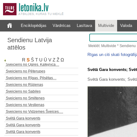
Sveiciens no Liepājas. Graudu…
Sveiciens no Liepājas. Jaunā…
Sveiciens no Liepājas. Kūrmāja
Sveiciens no Liepājas.…
Enciklopēdijas
Vārdnīcas
Lasītava
Multivide
Valoda
Sveiciens no Liepājas. Lielā iela
Sveiciens no Liepājas. Osta
Sendienu Latvija
Sveiciens no Liepājas. Ostas…
Meklēt: Multivide * Sendienu L
attēlos
Sveiciens no Liepājas.…
Rīgas un citi skati fotogrāfi
Sveiciens no Liepājas.…
R
S
Š
T
U
Ū
V
Z
Ž
Ω
Sveiciens no Ogres. Kafejnīca…
Svētā Gara konvents; Svē
Sveiciens no Pēterupes
Sveiciens no Rīgas. Pilsētas…
Svētā Gara konvents; Svēt
Sveiciens no Rūjienas
Sveiciens no Sabiles
Sveiciens no Smiltenes
Sveiciens no Vestienas
Sveiciens no Vidzemes Šveices.…
Svētā Gara konvents
Svētā Gara konvents
Svētā Gara konvents