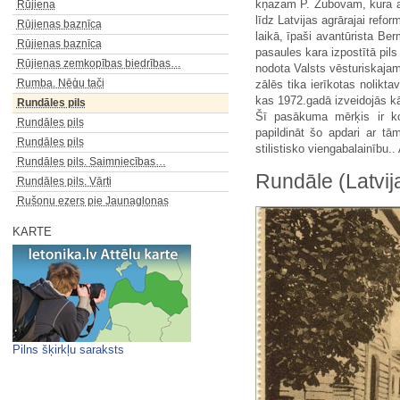
kņazam P. Zubovam, kura at
Rūjiena
līdz Latvijas agrārajai ref
Rūjienas baznīca
laikā, īpaši avantūrista Be
Rūjienas baznīca
pasaules kara izpostītā pils 
Rūjienas zemkopības biedrības…
nodota Valsts vēsturiskajam
Rumba. Nēģu tači
zālēs tika ierīkotas nolikt
kas 1972.gadā izveidojās kā
Rundāles pils
Šī pasākuma mērķis ir ko
Rundāles pils
papildināt šo apdari ar tā
Rundāles pils
stilistisko viengabalainību.
Rundāles pils. Saimniecības…
Rundāle (Latvij
Rundāles pils. Vārti
Rušonu ezers pie Jaunaglonas
KARTE
Pilns šķirkļu saraksts