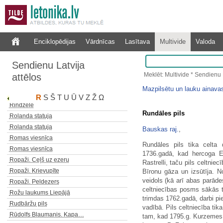
Rīgas un Vaļņu ielas stūris Cēsīs
Rīgas Vācu teātris
Rīgas Vācu teātris
Rīgas Valsts tehnikums
Enciklopēdijas
Vārdnīcas
Lasītava
Multivide
Valoda
Rīgas vecie vārti
Rīgas vecpilsēta
Sendienu Latvija
Riharda Vāgnera dzīvojamā…
Meklēt: Multivide * Sendienu L
attēlos
Rindzele
Mazpilsētu un lauku ainava
Rindzele
R
S
Š
T
U
Ū
V
Z
Ž
Ω
Rindzele
Rundāles pils
Rolanda statuja
Rolanda statuja
Bauskas raj.
,
Romas viesnīca
Rundāles pils tika celt
Romas viesnīca
1736.gadā, kad hercoga E
Ropaži. Ceļš uz ezeru
Rastrelli, taču pils celtnie
Ropaži. Krievupīte
Bīronu gāza un izsūtīja. No
veidols (kā arī abas parāde
Ropaži. Peldezers
celtniecības posms sākās t
Rožu laukums Liepājā
trimdas 1762.gadā, darbi pie
Rudbāržu pils
vadībā. Pils celtniecība tik
Rūdolfs Blaumanis. Kapa…
tam, kad 1795.g. Kurzemes h