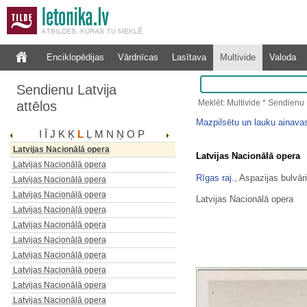
Latvijas Nacionālā opera
Latvijas Nacionālā opera
Latvijas Nacionālā opera
Enciklopēdijas
Vārdnīcas
Lasītava
Multivide
Valoda
Latvijas Nacionālā opera
Latvijas Nacionālā opera
Sendienu Latvija
Latvijas Nacionālā opera
Meklēt: Multivide * Sendienu L
attēlos
Latvijas Nacionālā opera
Latvijas Nacionālā opera
Mazpilsētu un lauku ainava
I
Ī
J
K
Ķ
L
Ļ
M
N
Ņ
O
P
Latvijas Nacionālā opera
Latvijas Nacionālā opera
Latvijas Nacionālā opera
Latvijas Nacionālā opera
Rīgas raj.
, Aspazijas bulvār
Latvijas Nacionālā opera
Latvijas Nacionālā opera
Latvijas Nacionālā opera
Latvijas Nacionālā opera
Latvijas Nacionālā opera
Latvijas Nacionālā opera
Latvijas Nacionālā opera
Latvijas Nacionālā opera
Latvijas Nacionālā opera
Latvijas Nacionālā opera