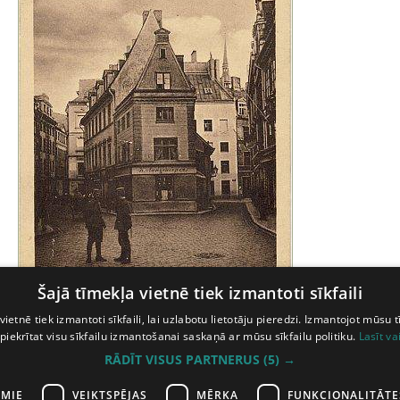
Šajā tīmekļa vietnē tiek izmantoti sīkfaili
vietnē tiek izmantoti sīkfaili, lai uzlabotu lietotāju pieredzi. Izmantojot mūsu t
 piekrītat visu sīkfailu izmantošanai saskaņā ar mūsu sīkfailu politiku.
Lasīt va
© Latvijas Nacionālā bibliotēka
RĀDĪT VISUS PARTNERUS
(5) →
AMIE
VEIKTSPĒJAS
MĒRĶA
FUNKCIONALITĀTE