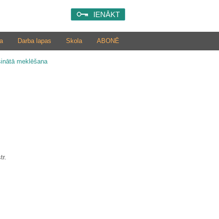
IENĀKT
a
Darba lapas
Skola
ABONĒ
šinātā meklēšana
tr.