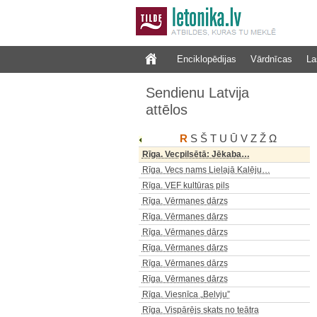
Rīga. Vācu teātris
Rīga. Valdemāra iela
Rīga. Valsts banka
Enciklopēdijas
Vārdnīcas
La
Rīga. Valsts latviešu un…
Rīga. Valsts Mākslas Akadēmija
Sendienu Latvija
Rīga. Valsts Mākslas Akadēmija
attēlos
Rīga. Valsts operas un baleta…
Rīga. Vaļņu iela
R
S
Š
T
U
Ū
V
Z
Ž
Ω
Rīga. Vecpilsēta
Rīga. Vecpilsētā: Jēkaba…
Rīga. Vecs nams Lielajā Kalēju…
Rīga. VEF kultūras pils
Rīga. Vērmanes dārzs
Rīga. Vērmanes dārzs
Rīga. Vērmanes dārzs
Rīga. Vērmanes dārzs
Rīga. Vērmanes dārzs
Rīga. Vērmanes dārzs
Rīga. Viesnīca „Belvju”
Rīga. Vispārējs skats no teātra