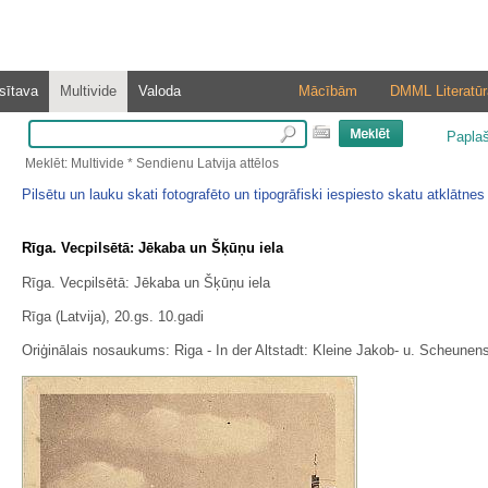
sītava
Multivide
Valoda
Mācībām
DMML Literatūr
Papla
Meklēt: Multivide * Sendienu Latvija attēlos
Pilsētu un lauku skati fotografēto un tipogrāfiski iespiesto skatu atklātnes
Rīga. Vecpilsētā: Jēkaba un Šķūņu iela
Rīga. Vecpilsētā: Jēkaba un Šķūņu iela
Rīga (Latvija), 20.gs. 10.gadi
Oriģinālais nosaukums: Riga - In der Altstadt: Kleine Jakob- u. Scheunens