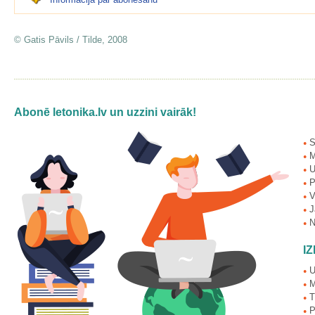
© Gatis Pāvils / Tilde, 2008
Abonē letonika.lv un uzzini vairāk!
S
●
M
●
Uz
●
Pi
●
Vē
●
J
●
Ne
●
I
U
●
M
●
T
●
Pr
●