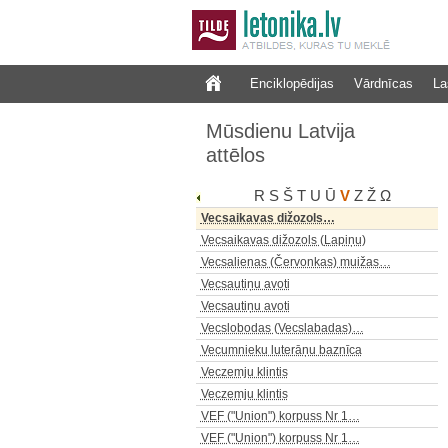
Vecpiebalgas muižas pils
Vecpiebalgas pilskalns…
Vecpiebalgas Vecluku dzīvojamā…
Enciklopēdijas
Vārdnīcas
La
Vecpiebalgas Vecluku dzīvojamā…
Vecpiebalgas viduslaiku pils
Mūsdienu Latvija
Vecpils katoļu baznīca
attēlos
Vecpils pilskalns
Vecrīga
R
S
Š
T
U
Ū
V
Z
Ž
Ω
Vecrīga
Vecsaikavas dižozols…
Vecsaikavas dižozols (Lapiņu)
Vecsalienas (Červonkas) muižas…
Vecsautiņu avoti
Vecsautiņu avoti
Vecslobodas (Vecslabadas)…
Vecumnieku luterāņu baznīca
Veczemju klintis
Veczemju klintis
VEF ("Union") korpuss Nr 1…
VEF ("Union") korpuss Nr 1…