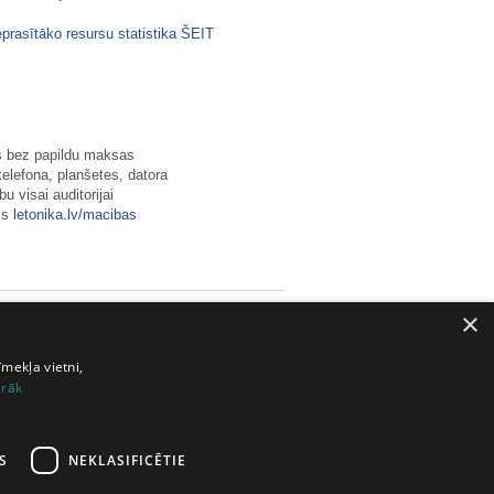
eprasītāko resursu statistika ŠEIT
us bez papildu maksas
telefona, planšetes, datora
 visai auditorijai
ms
letonika.lv/macibas
×
īmekļa vietni,
irāk
S
NEKLASIFICĒTIE