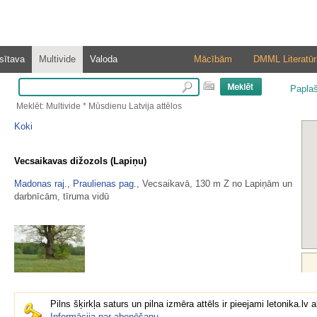
sītava
Multivide
Valoda
Mācībām
DMML Literatūr
Papla
Meklēt: Multivide * Mūsdienu Latvija attēlos
Koki
Vecsaikavas dižozols (Lapiņu)
Madonas raj.
,
Praulienas pag.
, Vecsaikavā, 130 m Z no Lapiņām un
darbnīcām, tīruma vidū
Pilns šķirkļa saturs un pilna izmēra attēls ir pieejami letonika.lv
Informācija par abonēšanu