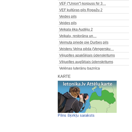
VEF ("Union") korpuss Nr 3…
VEF kultūras pils Ropažu 2
Veides pils
Veides pils
Veikala ēka Audēju 2
Veikalu, restorāna un…
Veimuta priede pie Durbes pils
Veisteru Velna pēda (Vengersku…
Vējupītes apakšējais ūdenskritums
Vējupītes augšējais ūdenskritums
Velēnas luterāņu baznīca
Velna kancele
KARTE
Velna Skābuma ķērne (Skābuma…
Velna Skroderis (Auziņu…
Velnalas klintis
Velnezers (Čortoks)
Veļu ezers (Briežezers)
Venstpils zvejnieku ciema…
Pilns šķirkļu saraksts
Ventas rumba
Ventas rumba