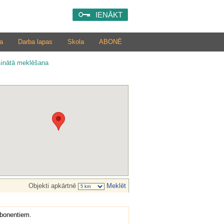
IENĀKT
a
Darba lapas
Skola
ABONĒ
šinātā meklēšana
Objekti apkārtnē
Meklēt
 abonentiem.