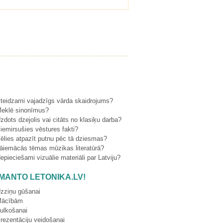
teidzami vajadzīgs vārda skaidrojums?
eklē sinonīmus?
dots dzejolis vai citāts no klasiķu darba?
emirsušies vēstures fakti?
lies atpazīt putnu pēc tā dziesmas?
āiemācās tēmas mūzikas literatūrā?
pieciešami vizuālie materiāli par Latviju?
ZMANTO LETONIKA.LV!
zziņu gūšanai
ācībām
ulkošanai
ezentāciju veidošanai