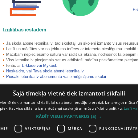
Pi
Izglītības iestādēm
Ja skola abonē letonika.lv, tad skolotāji un skolēni izmanto visus resurs
Lasīt un mācīties var no jebkuras ierīces ar interneta pieslēgumu: mobilā 
Mācībām nepieciešamo saturu var rādīt uz ekrāna, nodrošinot tā pieejamību
Viss letonika.lv pieejamais saturs atbilstoši mācību priekšmetiem pieeja
Ienāc ar
E-klase vai Mykoob
Noskaidro, vai Tava skola abonē letonika.lv
Piesaki letonika.lv abonementu vai izmēģinājumu skolai
Esi Latvijas Universitātes students vai mācību spēks?
Šajā tīmekļa vietnē tiek izmantoti sīkfaili
Pieslēdzies caur LUIS vai jautā padomu:
info-bibl@lu.lv
│ 28623551
vietnē tiek izmantoti sīkfaili, lai uzlabotu lietotāju pieredzi. Izmantojot mūsu t
Abonēšanas iespējas
 piekrītat visu sīkfailu izmantošanai saskaņā ar mūsu sīkfailu politiku.
Lasīt va
RĀDĪT VISUS PARTNERUS
(5) →
Izglītības iestādēm
Privātpersonām
Juridiskajām personām
AMIE
VEIKTSPĒJAS
MĒRĶA
FUNKCIONALITĀTE