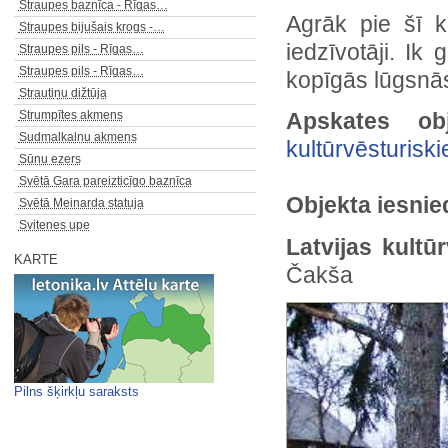
Straupes baznīca - Rīgas…
Agrāk pie šī k
Straupes bijušais krogs -…
iedzīvotāji. Ik
Straupes pils - Rīgas…
Straupes pils - Rīgas…
kopīgās lūgsnās
Strautiņu dižtūja
Strumpītes akmens
Apskates ob
Sudmalkalnu akmens
kultūrvēsturiski
Sūnu ezers
Svētā Gara pareizticīgo baznīca
Objekta iesnie
Svētā Meinarda statuja
Svitenes upe
Latvijas kult
KARTE
Čakša
Pilns šķirkļu saraksts