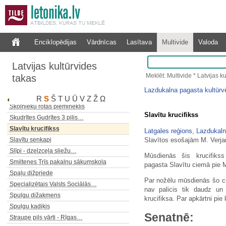
Sēlpils lauku sētas Dainu skapis
Senkapi un apmetnes Grobiņā
Serpentīna ceļš
Siguldas Evaņģēliski Luteriskā…
Enciklopēdijas
Vārdnīcas
Lasītava
Multivide
Valoda
Siguldas Jaunā pils
Siliņu dižpriede
Latvijas kultūrvides
Simtgadniece Līna Kuģe
Meklēt: Multivide * Latvijas k
takas
Skanstupītes ūdenskritums
Lazdukalna pagasta kultūrvē
Skats uz HES Pilsrundālē
R
S
Š
T
U
Ū
V
Z
Ž
Ω
Skolnieku rotas piemineklis
Slavītu krucifikss
Skudrītes Gudrītes 3 pilis…
Slavītu krucifikss
Latgales reģions
,
Lazdukaln
Slavītos esošajām M. Verj
Slavītu senkapi
Slīpi - dzelzceļa sliežu…
Mūsdienās šis krucifiks
Smiltenes Trīs pakalnu sākumskola
pagasta Slavītu ciemā pie 
Spaļu dižpriede
Par nožēlu mūsdienās šo ci
Specializētais Valsts Sociālās…
nav palicis tik daudz un 
Spulgu dižakmens
krucifiksa. Par apkārtni pie
Spulgu kadiķis
Senatnē:
Straupe pils vārti - Rīgas…