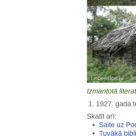
Izmantotā litera
1927. gada t
Skatīt arī:
Saite uz Po
Tuvākā bibli