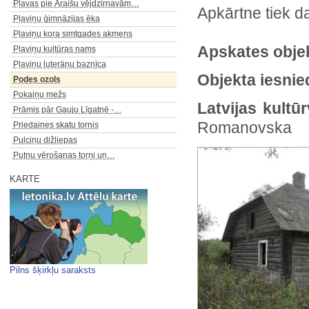
Pļavas pie Āraišu vējdzirnavām…
Apkārtne tiek d
Pļaviņu ģimnāzijas ēka
Pļaviņu kora simtgades akmens
Apskates obje
Pļaviņu kultūras nams
Pļaviņu luterāņu baznīca
Objekta iesnie
Podes ozols
Pokaiņu mežs
Latvijas kult
Prāmis pār Gauju Līgatnē -…
Romanovska
Priedaines skatu tornis
Pulciņu dižliepas
Putnu vērošanas torņi un…
KARTE
Pilns šķirkļu saraksts