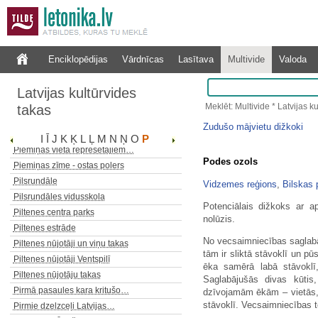
Piemiņas akmens novadpētniekam…
Piemiņas akmens operas…
Piemiņas akmens represētajiem
Piemiņas akmens selekcionāram…
Enciklopēdijas
Vārdnīcas
Lasītava
Multivide
Valoda
Piemiņas akmeņi Brāļu Kaudzīšu…
Piemiņas vieta 1941. gada 14.…
Latvijas kultūrvides
Piemiņas vieta draudzes skolai
Meklēt: Multivide * Latvijas k
takas
Piemiņas vieta Ilzenē…
Zudušo mājvietu dižkoki
Piemiņas vieta nacionālajiem…
I
Ī
J
K
Ķ
L
Ļ
M
N
Ņ
O
P
Piemiņas vieta represētajiem…
Podes ozols
Piemiņas zīme - ostas polers
Pilsrundāle
Vidzemes reģions
,
Bilskas 
Pilsrundāles vidusskola
Potenciālais dižkoks ar a
Piltenes centra parks
nolūzis.
Piltenes estrāde
No vecsaimniecības saglab
Piltenes nūjotāji un viņu takas
tām ir sliktā stāvoklī un pūs
Piltenes nūjotāji Ventspilī
ēka samērā labā stāvoklī, 
Piltenes nūjotāju takas
Saglabājušās divas kūtis,
Pirmā pasaules kara kritušo…
dzīvojamām ēkām – vietās, k
stāvoklī. Vecsaimniecības t
Pirmie dzelzceļi Latvijas…