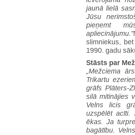
jaunā lielā sa
Jūsu nerimsto
pieņemt mūs
apliecinājumu.”
slimniekus, be
1990. gadu sāk
Stāsts par Mež
„Mežciema ārst
Trikartu ezeri
grāfs Plāters-Z
silā mitinājies
Velns licis g
uzspēlēt acīti.
ēkas. Ja turpr
bagātību. Velns