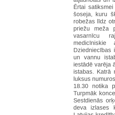
Ērtai satiksmei
šoseja, kuru š
robežas līdz otr
priežu meža p
vasarnīcu ra
medicīniskie
Dziedniecības i
un vannu ista
iestādē varēja 
istabas. Katrā
luksus numuros t
18.30 notika p
Turpmāk koncert
Sestdienās orķ
deva izlases k
Latvijas kredīt