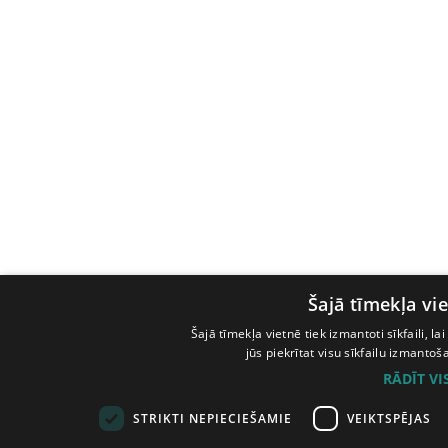
Šajā tīmekļa vie
Šajā tīmekļa vietnē tiek izmantoti sīkfaili, l
jūs piekrītat visu sīkfailu izmanto
RĀDĪT V
STRIKTI NEPIECIEŠAMIE
VEIKTSPĒJAS