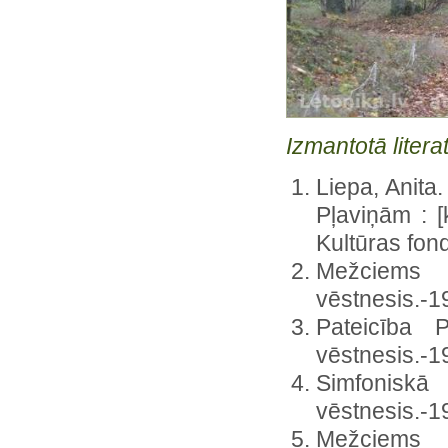
Izmantotā litera
Liepa, Anita
Pļaviņām : [
Kultūras fonds
Mežciems
vēstnesis.-19
Pateicība 
vēstnesis.-19
Simfoniskā
vēstnesis.-19
Mežcie