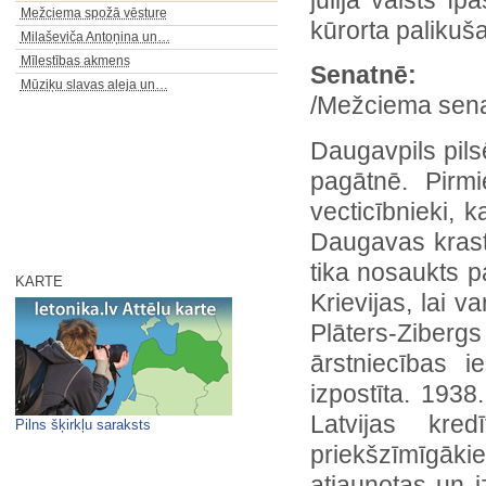
Mežciema spožā vēsture
kūrorta palikuša
Milaševiča Antoņina un…
Mīlestības akmens
Senatnē:
Mūziķu slavas aleja un…
/Mežciema sena
Daugavpils pil
pagātnē. Pirmi
vecticībnieki, 
Daugavas krast
tika nosaukts p
KARTE
Krievijas, lai 
Plāters-Zibe
ārstniecības i
izpostīta. 19
Latvijas kre
Pilns šķirkļu saraksts
priekšzīmīgāk
atjaunotas un 