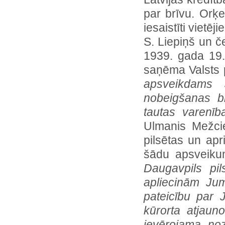
par brīvu. Orķe
iesaistīti vietēj
S. Liepiņš un č
1939. gada 19. 
saņēma Valsts 
apsveikdams 
nobeigšanas b
tautas varenīb
Ulmanis Mežci
pilsētas un ap
šādu apsveiku
Daugavpils pil
apliecinām Jum
pateicību par J
kūrorta atjaun
ievērojama no