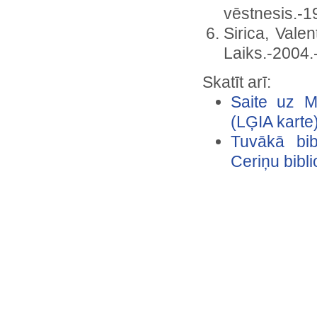
vēstnesis.-19
Sirica, Vale
Laiks.-2004.-
Skatīt arī:
Saite uz M
(LĢIA karte
Tuvākā bibl
Ceriņu bibli