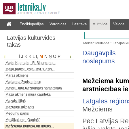
Enciklopēdijas
Vārdnīcas
Lasītava
Multivide
Valoda
Latvijas kultūrvides
Meklēt: Multivide * Latvijas k
takas
Daugavpils p
I
Ī
J
K
Ķ
L
Ļ
M
N
Ņ
O
P
noslēpums
Made Kapmale - R. Blaumaņa…
Maija parks Cēsīs - m/f "Cēsis…
Māras akmens
Mežciema kum
Marianna Zvejsalniece
ārstniecības i
Māteru Jura Kazdangas pamatskola
Mazā akmens mūra caurteka
Latgales reģion
Mazais tiltiņš
Mazraibu dižozols
Mežciems
Medumu parks
Pēc Latvijas Re
Metālkalums „Ganiņš”
Mežciema kumisa un ūdens…
jūlijā valsts ī