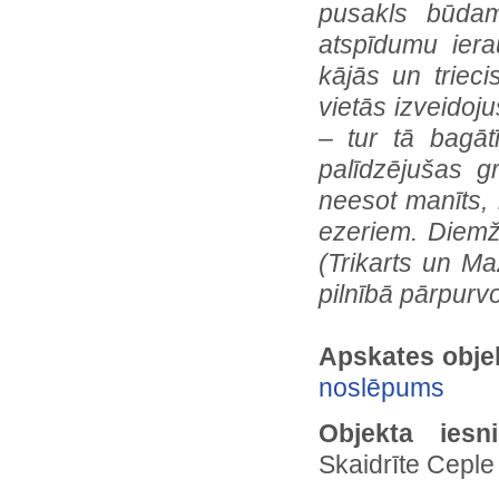
pusakls būdam
atspīdumu iera
kājās un triec
vietās izveidoju
– tur tā bagāt
palīdzējušas g
neesot manīts, 
ezeriem. Diemžē
(Trikarts un Ma
pilnībā pārpurvo
Apskates obje
noslēpums
Objekta iesn
Skaidrīte Ceple