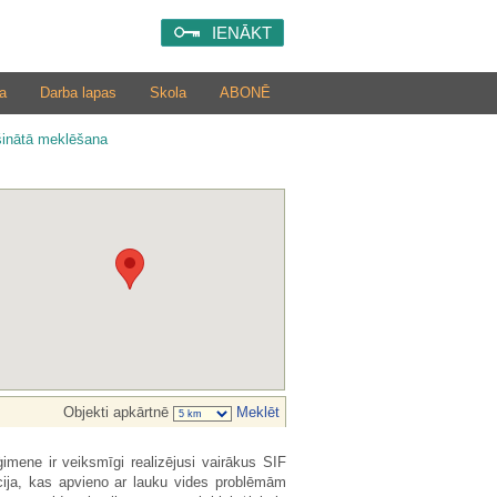
IENĀKT
a
Darba lapas
Skola
ABONĒ
šinātā meklēšana
Objekti apkārtnē
Meklēt
imene ir veiksmīgi realizējusi vairākus SIF
ācija, kas apvieno ar lauku vides problēmām