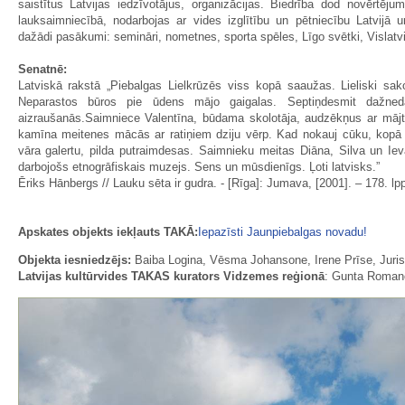
saistītus Latvijas iedzīvotājus, organizācijas. Biedrība dod novērtēju
lauksaimniecībā, nodarbojas ar vides izglītību un pētniecību Latvijā
dažādi pasākumi: semināri, nometnes, sporta spēles, Līgo svētki, Vislatvi
Senatnē:
Latviskā rakstā „Piebalgas Lielkrūzēs viss kopā saaužas. Lieliski sa
Neparastos būros pie ūdens mājo gaigalas. Septiņdesmit dažne
aizraušanās.Saimniece Valentīna, būdama skolotāja, audzēkņus ar mājtu
kamīna meitenes mācās ar ratiņiem dziju vērp. Kad nokauj cūku, kopā 
vāra galertu, pilda putraimdesas. Saimnieku meitas Diāna, Silva un Ie
darbojošs etnogrāfiskais muzejs. Sens un mūsdienīgs. Ļoti latvisks.”
Ēriks Hānbergs // Lauku sēta ir gudra. - [Rīga]: Jumava, [2001]. – 178. lpp
Apskates objekts iekļauts TAKĀ:
Iepazīsti Jaunpiebalgas novadu!
Objekta iesniedzējs:
Baiba Logina, Vēsma Johansone, Irene Prīse, Juris
Latvijas kultūrvides TAKAS kurators Vidzemes reģionā
: Gunta Roman