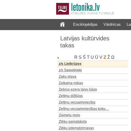
Enciklopēdijas
Vārdnīcas
La
Latvijas kultūrvides
takas
R
S
Š
T
U
Ū
V
Z
Ž
Ω
z/s Lielkrūzes
z/s Saipetnieki
Zaķu pļava
Zaļkalna mājas
Zebrus ezera laivu bāze
Zeltiņu dižtūjas
Zeltiņu vecsaimniecība
Zeltiņu vecsaimniecības koku…
Ziemeļu mols
Zlēku pamatskola
Zlēku ūdensdzirnavas