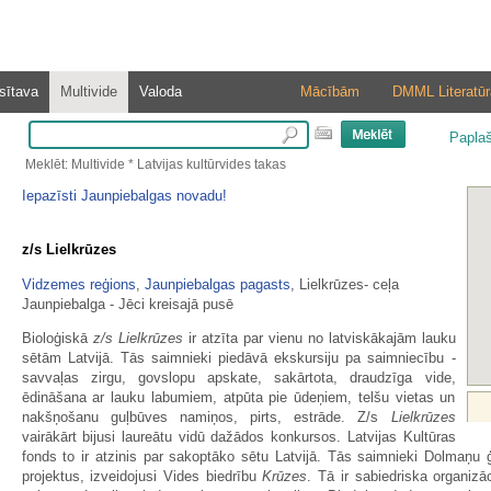
sītava
Multivide
Valoda
Mācībām
DMML Literatūr
Papla
Meklēt: Multivide * Latvijas kultūrvides takas
Iepazīsti Jaunpiebalgas novadu!
z/s Lielkrūzes
Vidzemes reģions
,
Jaunpiebalgas pagasts
, Lielkrūzes- ceļa
Jaunpiebalga - Jēci kreisajā pusē
Bioloģiskā
z/s Lielkrūzes
ir atzīta par vienu no latviskākajām lauku
sētām Latvijā. Tās saimnieki piedāvā ekskursiju pa saimniecību -
savvaļas zirgu, govslopu apskate, sakārtota, draudzīga vide,
ēdināšana ar lauku labumiem, atpūta pie ūdeņiem, telšu vietas un
nakšņošanu guļbūves namiņos, pirts, estrāde. Z/s
Lielkrūzes
vairākārt bijusi laureātu vidū dažādos konkursos. Latvijas Kultūras
fonds to ir atzinis par sakoptāko sētu Latvijā. Tās saimnieki Dolmaņu ģ
projektus, izveidojusi Vides biedrību
Krūzes
. Tā ir sabiedriska organiz