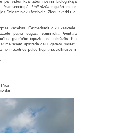
mu par vides kvalitātes nozīmi bioloģiskajā
 un Austrumeiropā.
Lielkrūzēs
regulāri notiek
jas Dziesminieku festivāls, Ziedu svētki u.c.
koptas vecēkas. Četrpadsmit dīķu kaskāde.
dažādu putnu sugas. Saimnieka Guntara
rības gudrībām iepazīstina Lielkrūzēs. Pie
ar meitenēm apstrādā gaļu, gatavo pastēti,
va no mazotnes pulsē kopritmā.Lielkrūzes ir
.
 Pīčs
ovska