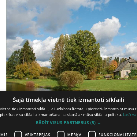
Šajā tīmekļa vietnē tiek izmantoti sīkfaili
vietnē tiek izmantoti sīkfaili, lai uzlabotu lietotāju pieredzi. Izmantojot mūsu t
Izmantotā literatūra:
 piekrītat visu sīkfailu izmantošanai saskaņā ar mūsu sīkfailu politiku.
Lasīt va
A.Vičs// Latvijas skolu vēsture. 3.grām. :Vidzeme no 1800.-1885.g.- 
RĀDĪT VISUS PARTNERUS
(5) →
A. Rudītis// Skolas Jaunpiebalgā un Rankā 1694.-1935.: V
10.-11.lpp.,14.-22.lpp.,65.-66.lpp.
AMIE
VEIKTSPĒJAS
MĒRĶA
FUNKCIONALITĀTE