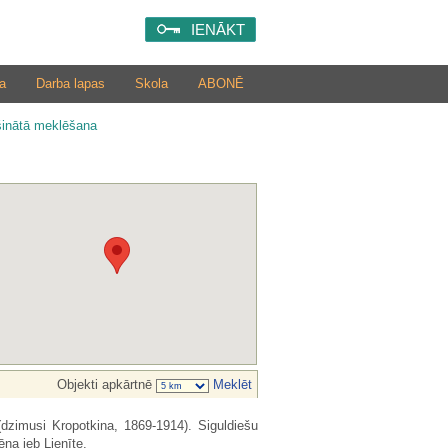
IENĀKT
a
Darba lapas
Skola
ABONĒ
šinātā meklēšana
Objekti apkārtnē
Meklēt
dzimusi Kropotkina, 1869-1914). Siguldiešu
ēna jeb Lienīte.