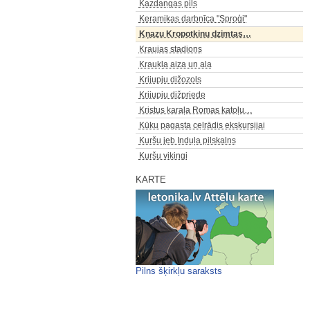
Kazdangas pils
Keramikas darbnīca "Sproģi"
Kņazu Kropotkinu dzimtas…
Kraujas stadions
Kraukļa aiza un ala
Krijupju dižozols
Krijupju dižpriede
Kristus karaļa Romas katoļu…
Kūku pagasta ceļrādis ekskursijai
Kuršu jeb Induļa pilskalns
Kuršu vikingi
KARTE
Pilns šķirkļu saraksts