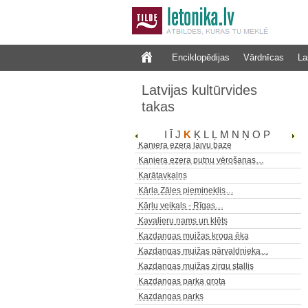
Kailā sila akmens caurteka
Kājnieku tilts pār Gauju
Enciklopēdijas
Vārdnīcas
La
Kalnagrestes dižliepa
Kalnciema ceļš Ozolpilī
Latvijas kultūrvides
Kalpaka tilts
takas
Kalsnavas arborētums
Kaltenes akmeņainā jūrmala
I
Ī
J
K
Ķ
L
Ļ
M
N
Ņ
O
P
Kaņiera ezera laivu bāze
Kaņiera ezera putnu vērošanas…
Karātavkalns
Kārļa Zāles piemineklis…
Kārļu veikals - Rīgas…
Kavalieru nams un klēts
Kazdangas muižas kroga ēka
Kazdangas muižas pārvaldnieka…
Kazdangas muižas zirgu stallis
Kazdangas parka grota
Kazdangas parks