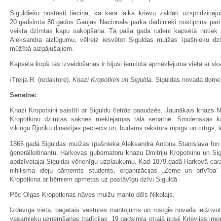
Siguldiešu nostāsti liecina, ka kara laikā krievu zaldāti uzspridzināj
20.gadsimta 80.gados Gaujas Nacionālā parka darbinieki nostiprina pār
veikta dzimtas kapu sakopšana. Tā paša gada rudenī kapsētā notiek 
Aleksandra aizlūgumu, vēlreiz iesvētot Siguldas muižas īpašnieku d
mūžībā aizgājušajiem.
Kapsēta kopš tās izveidošanas ir bijusi iemīļota apmeklējuma vieta ar sk
/Treija R. (redaktore).
Kņazi Kropotkini un Sigulda.
Siguldas novada dome,
Senatnē:
Kņazi Kropotkini saistīti ar Siguldu četrās paaudzēs. Jaunākais kņazs N
Kropotkinu dzimtas saknes meklējamas tālā senatnē. Smoļenskas kņaz
vikingu Rjuriku dinastijas pēctecis un, būdams raksturā rūpīgs un cītīgs,
1866.gadā Siguldas muižas īpašnieka Aleksandra Antona Staņislava fon
ģenerālleitinantu, Harkovas gubernatoru kņazu Dmitriju Kropotkinu un Sig
apdzīvotajai Siguldai vērienīgu uzplaukumu. Kad 1879.gadā Harkovā cara 
nihilisma ideju pārņemts students, organizācijas „Zeme un brīvība” 
Kropotkina ar bērniem apmetas uz pastāvīgu dzīvi Siguldā.
Pēc Olgas Kropotkinas nāves muižu manto dēls Nikolajs.
Izdevīgā vieta, bagātais vēstures mantojums un rosīgie novada iedzīvotā
vasarnieku uzņemšanas tradīcijas. 19.gadsimta otrajā pusē Krievijas impēr