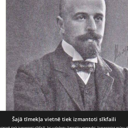
Šajā tīmekļa vietnē tiek izmantoti sīkfaili
vietnē tiek izmantoti sīkfaili, lai uzlabotu lietotāju pieredzi. Izmantojot mūsu t