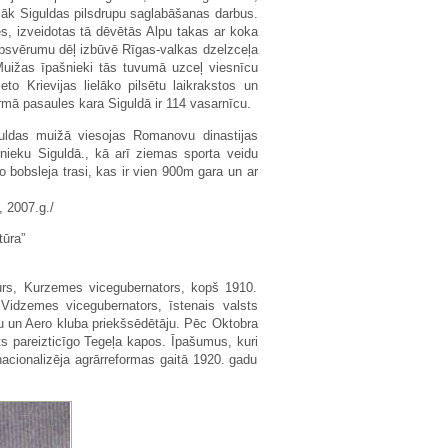
esāk Siguldas pilsdrupu saglabāšanas darbus.
es, izveidotas tā dēvētās Alpu takas ar koka
apsvērumu dēļ izbūvē Rīgas-valkas dzelzceļa
 Muižas īpašnieki tās tuvumā uzceļ viesnīcu
o Krievijas lielāko pilsētu laikrakstos un
rmā pasaules kara Siguldā ir 114 vasarnīcu.
Siguldas muižā viesojas Romanovu dinastijas
šnieku Siguldā., kā arī ziemas sporta veidu
 bobsleja trasi, kas ir vien 900m gara un ar
 2007.g./
tūra”
urs, Kurzemes vicegubernators, kopš 1910.
idzemes vicegubernators, īstenais valsts
ļu un Aero kluba priekšsēdētāju. Pēc Oktobra
āts pareizticīgo Tegeļa kapos. Īpašumus, kuri
nacionalizēja agrārreformas gaitā 1920. gadu