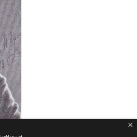
×
īmekļa vietni,