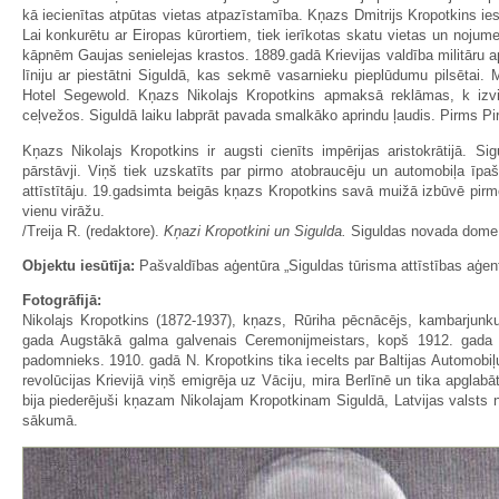
kā iecienītas atpūtas vietas atpazīstamība. Kņazs Dmitrijs Kropotkins i
Lai konkurētu ar Eiropas kūrortiem, tiek ierīkotas skatu vietas un nojum
kāpnēm Gaujas senielejas krastos. 1889.gadā Krievijas valdība militāru 
līniju ar piestātni Siguldā, kas sekmē vasarnieku pieplūdumu pilsētai.
Hotel Segewold. Kņazs Nikolajs Kropotkins apmaksā reklāmas, k izviet
ceļvežos. Siguldā laiku labprāt pavada smalkāko aprindu ļaudis. Pirms Pi
Kņazs Nikolajs Kropotkins ir augsti cienīts impērijas aristokrātijā. 
pārstāvji. Viņš tiek uzskatīts par pirmo atobraucēju un automobiļa īpa
attīstītāju. 19.gadsimta beigās kņazs Kropotkins savā muižā izbūvē pirmo
vienu virāžu.
/Treija R. (redaktore).
Kņazi Kropotkini un Sigulda.
Siguldas novada dome,
Objektu iesūtīja:
Pašvaldības aģentūra „Siguldas tūrisma attīstības aģen
Fotogrāfijā:
Nikolajs Kropotkins (1872-1937), kņazs, Rūriha pēcnācējs, kambarjunk
gada Augstākā galma galvenais Ceremonijmeistars, kopš 1912. gada V
padomnieks. 1910. gadā N. Kropotkins tika iecelts par Baltijas Automobi
revolūcijas Krievijā viņš emigrēja uz Vāciju, mira Berlīnē un tika apglab
bija piederējuši kņazam Nikolajam Kropotkinam Siguldā, Latvijas valsts 
sākumā.