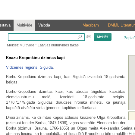
sītava
Multivide
Valoda
Mācībām
DMML Literatūr
Papla
Meklēt: Multivide * Latvijas kultūrvides takas
Kņazu Kropotkinu dzimtas kapi
Vidzemes reģions
,
Sigulda
,
Borhu-Kropotkinu dzimtas kapi, kas Siguldā izveidoti 18.gadsimta
beigās.
Borhu-Kropotkinu dzimtas kapi, kas atrodas Siguldas kapsētas
ziemeļaustrumu malā, izveidoti 18.gadsimta beigās.
1778./1779.gada Siguldas draudzes hronikā minēts, ka jaunajā
kapsētā atvēlēta vieta ģimenes kapličas ierīkošanai.
Droši zināms, ka dzimtas kapos atdusas kņaziene Olga Kropotkina
(dzimusi fon der Borha, 1847-1898), viņas vecmāte Eleonora fon der
Borha (dzimusi Brauna, 1766-1855) un Olgas meita Aleksandra Sarina (
atmiņas liecina, ka te apglabāta arī ilggadējā Kropotkinu bērnu auklīte Hel