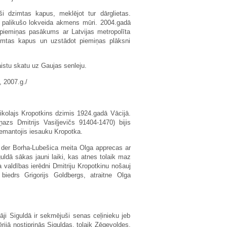
uši dzimtas kapus, meklējot tur dārglietas.
i palikušo lokveida akmens mūri. 2004.gadā
piemiņas pasākums ar Latvijas metropolīta
zimtas kapus un uzstādot piemiņas plāksni
aistu skatu uz Gaujas senleju.
 2007.g./
ikolajs Kropotkins dzimis 1924.gadā Vācijā.
s Dmitrijs Vasiļjevičs 91404-1470) bijis
 iemantojis iesauku Kropotka.
 der Borha-Lubešica meita Olga apprecas ar
uldā sākas jauni laiki, kas atnes tolaik maz
valdības ierēdni Dmitriju Kropotkinu nošauj
biedrs Grigorijs Goldbergs, atraitne Olga
ji Siguldā ir sekmējuši senas ceļinieku jeb
ijā nostiprinās Siguldas, tolaik Zēgevoldes,