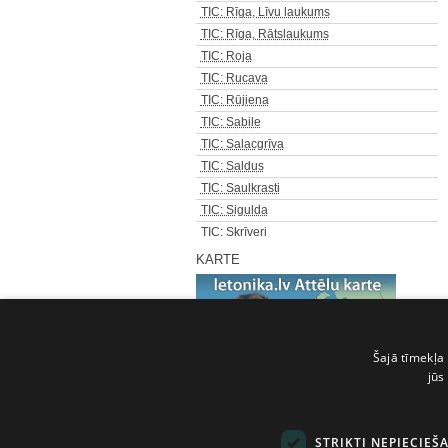
TIC: Rīga, Līvu laukums
TIC: Rīga, Rātslaukums
TIC: Roja
TIC: Rucava
TIC: Rūjiena
TIC: Sabile
TIC: Salacgrīva
TIC: Saldus
TIC: Saulkrasti
TIC: Sigulda
TIC: Skrīveri
TIC: Smiltene
KARTE
TIC: Staicele
TIC: Strenči
TIC: Talsi
TIC: Tērvete
Šajā tīmekļa 
TIC: Tukums
jūs
TIC: Valdemārpils
Pilns šķirkļu saraksts
TIC: Valka
TIC: Valmiera
STRIKTI NEPIECIEŠ