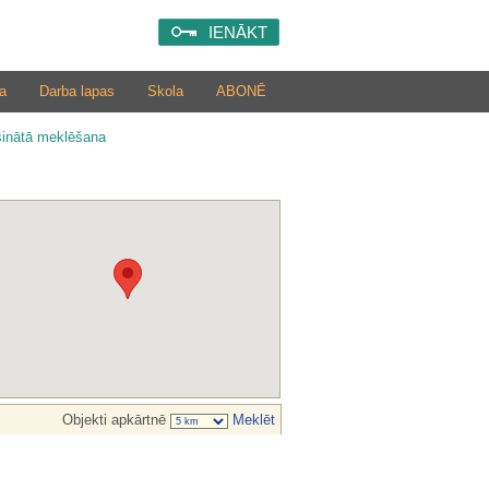
IENĀKT
a
Darba lapas
Skola
ABONĒ
šinātā meklēšana
Objekti apkārtnē
Meklēt