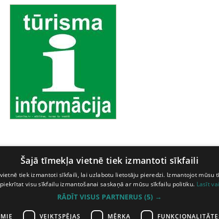
Šajā tīmekļa vietnē tiek izmantoti sīkfaili
vietnē tiek izmantoti sīkfaili, lai uzlabotu lietotāju pieredzi. Izmantojot mūsu t
 piekrītat visu sīkfailu izmantošanai saskaņā ar mūsu sīkfailu politiku.
Lasīt va
RĀDĪT VISUS PARTNERUS
(5) →
AMIE
VEIKTSPĒJAS
MĒRĶA
FUNKCIONALITĀTE