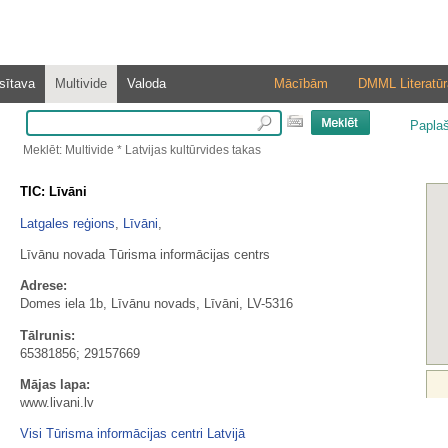
sītava
Multivide
Valoda
Mācībām
DMML Literatūr
Papla
Meklēt: Multivide * Latvijas kultūrvides takas
TIC: Līvāni
Latgales reģions
,
Līvāni
,
Līvānu novada Tūrisma informācijas centrs
Adrese:
Domes iela 1b, Līvānu novads, Līvāni, LV-5316
Tālrunis:
65381856; 29157669
Mājas lapa:
www.livani.lv
Visi Tūrisma informācijas centri Latvijā