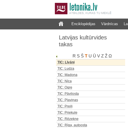
TIC: Kandava
TIC: Kazdanga
TIC: Koknese
Enciklopēdijas
Vārdnīcas
La
TIC: Kolkasrags
TIC: Krāslava
Latvijas kultūrvides
TIC: Kuldīga
takas
TIC: Ķekava
TIC: Liepāja
R
S
Š
T
U
Ū
V
Z
Ž
Ω
TIC: Limbaži
TIC: Līvāni
TIC: Ludza
TIC: Madona
TIC: Nīca
TIC: Ogre
TIC: Pāvilosta
TIC: Pļaviņas
TIC: Preiļi
TIC: Priekule
TIC: Rēzekne
TIC: Rīga, autoosta