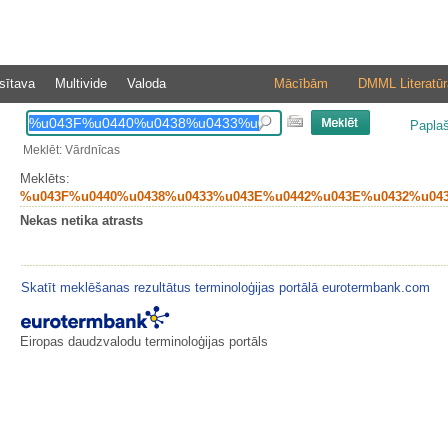
sītava
Multivide
Valoda
Mācībām
DMML Literatūr
Papla
Meklēt: Vārdnīcas
Meklēts:
%u043F%u0440%u0438%u0433%u043E%u0442%u043E%u0432%u04
Nekas netika atrasts
Skatīt meklēšanas rezultātus terminoloģijas portālā eurotermbank.com
Eiropas daudzvalodu terminoloģijas portāls