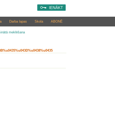
IENĀKT
a
Darba lapas
Skola
ABONĒ
šinātā meklēšana
3B%u0435%u043D%u0438%u0435