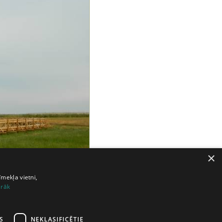
×
īmekļa vietni,
irāk
S
NEKLASIFICĒTIE