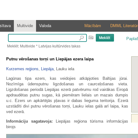
sītava
Multivide
Valoda
Mācībām
DMML Literatūr
Papla
Meklēt: Multivide * Latvijas kultūrvides takas
Putnu vērošanas torņi un Liepājas ezera laipa
Kurzemes reģions
,
Liepāja
, Lauku iela
Lagūnas tipa ezers, kas veidojies atkāpjoties Baltijas jūrai.
Nozīmīga ūdensputnu ligzdošanas un caurceļošanas vieta.
Ligzdošanas periodā Liepājas ezerā patvērumu rod vairākas Eiropā
apdraudētas putnu sugas, kā piemēram lielais un mazais dumpis
u.c. Ezers un apkārtējās pļavas ir dabas lieguma teritorija. Ezerā
uzstādīti divi putnu vērošanas torņi, Lauku ielas galā arī laipa, kas
ved ezerā.
Informāciju sagatavoja:
Liepājas reģiona tūrisma informācijas
birojs