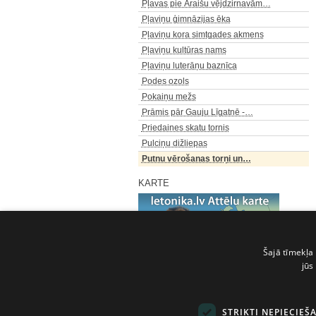
Pļavas pie Āraišu vējdzirnavām…
Pļaviņu ģimnāzijas ēka
Pļaviņu kora simtgades akmens
Pļaviņu kultūras nams
Pļaviņu luterāņu baznīca
Podes ozols
Pokaiņu mežs
Prāmis pār Gauju Līgatnē -…
Priedaines skatu tornis
Pulciņu dižliepas
Putnu vērošanas torņi un…
KARTE
Šajā tīmekļa 
jūs
Pilns šķirkļu saraksts
STRIKTI NEPIECIEŠ