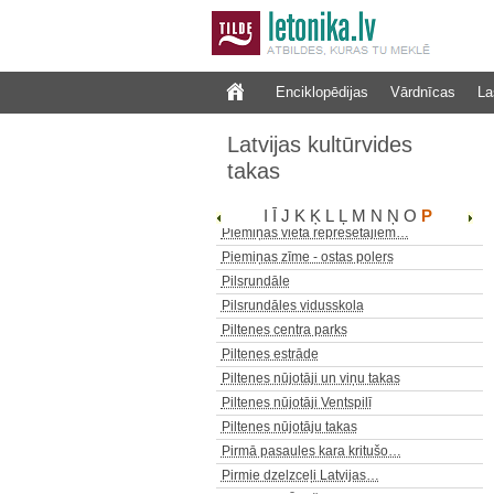
Piemiņas akmens novadpētniekam…
Piemiņas akmens operas…
Piemiņas akmens represētajiem
Piemiņas akmens selekcionāram…
Enciklopēdijas
Vārdnīcas
La
Piemiņas akmeņi Brāļu Kaudzīšu…
Piemiņas vieta 1941. gada 14.…
Latvijas kultūrvides
Piemiņas vieta draudzes skolai
takas
Piemiņas vieta Ilzenē…
Piemiņas vieta nacionālajiem…
I
Ī
J
K
Ķ
L
Ļ
M
N
Ņ
O
P
Piemiņas vieta represētajiem…
Piemiņas zīme - ostas polers
Pilsrundāle
Pilsrundāles vidusskola
Piltenes centra parks
Piltenes estrāde
Piltenes nūjotāji un viņu takas
Piltenes nūjotāji Ventspilī
Piltenes nūjotāju takas
Pirmā pasaules kara kritušo…
Pirmie dzelzceļi Latvijas…