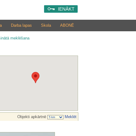
IENĀKT
a
Darba lapas
Skola
ABONĒ
šinātā meklēšana
Objekti apkārtnē
Meklēt