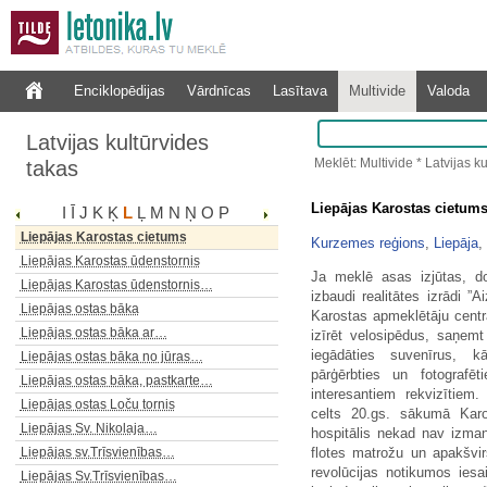
Lielais Boļānu akmens
Lielais Zaļās kāpas loks
Lielauces ezera laivu bāze
Enciklopēdijas
Vārdnīcas
Lasītava
Multivide
Valoda
Lielbērsteles dabas parks
Lielplatones muižas kungu…
Latvijas kultūrvides
Liepājas himnas tēlu skulptūras
Meklēt: Multivide * Latvijas k
takas
Liepājas kaķi
Liepājas kaķu māja
Liepājas Karostas cietum
I
Ī
J
K
Ķ
L
Ļ
M
N
Ņ
O
P
Liepājas Karosta un cietoksnis
Liepājas Karostas cietums
Kurzemes reģions
,
Liepāja
,
Liepājas Karostas ūdenstornis
Ja meklē asas izjūtas, do
Liepājas Karostas ūdenstornis…
izbaudi realitātes izrādi 
Liepājas ostas bāka
Karostas apmeklētāju centr
Liepājas ostas bāka ar…
izīrēt velosipēdus, saņem
iegādāties suvenīrus, kā
Liepājas ostas bāka no jūras…
pārģērbties un fotografēt
Liepājas ostas bāka, pastkarte…
interesantiem rekvizītiem
Liepājas ostas Loču tornis
celts 20.gs. sākumā Karo
Liepājas Sv. Nikolaja…
hospitālis nekad nav izman
flotes matrožu un apakšvir
Liepājas sv.Trīsvienības…
revolūcijas notikumos iesa
Liepājas Sv.Trīsvienības…