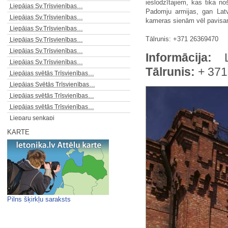
ieslodzītajiem, kas tika n
Liepājas Sv.Trīsvienības…
Padomju armijas, gan Latv
Liepājas Sv.Trīsvienības…
kameras sienām vēl pavisa
Liepājas Sv.Trīsvienības…
Tālrunis: +371 26369470
Liepājas Sv.Trīsvienības…
Liepājas Sv.Trīsvienības…
Informācija:
Li
Liepājas Sv.Trīsvienības…
Tālrunis:
+ 371
Liepājas svētās Trīsvienības…
Liepājas Svētās Trīsvienības…
Liepājas svētās Trīsvienības…
Liepājas svētās Trīsvienības…
Lieparu senkapi
Liepiņu kalns
KARTE
Līgatnes fabrika - Rīgas…
Līgatnes kultūras nams - m/f…
Līna Kuģe
Livonijas ordeņa Siguldas pils
Loču torņa ieejas fasāde ar…
Ložmetējkalns
Pilns šķirkļu saraksts
Lubāna pilskalns un Dagdas…