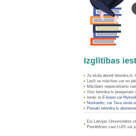
Līksnas Vissvētās Jēzus Sirds…
Līksnas Vissvētās Jēzus Sirds…
Limbažu pilsētas vēsturiskais…
Limbažu pilsētas vēsturiskais…
Limbažu Sv. Jāņa luterāņu baznīca
Limbažu vecais pilsētas rātsnams
Limbažu viduslaiku pils
Lindes muižas parks
Lindes muižas vārti
Izglītības ie
Linezers
Līņu klintis
Lītaunīku akmens krāvumi
Ja skola abonē letonika.lv,
Lasīt un mācīties var no jeb
Līvbērzes Sv. Jāzepa katoļu…
Mācībām nepieciešamo saturu
Lizuma muižas pils
Viss letonika.lv pieejamais
Lizuma muižas stallis
Ienāc ar
E-klase vai Mykoo
Lizuma vējdzirnavas
Noskaidro, vai Tava skola a
Lobes ūdensdzirnavas
Piesaki letonika.lv aboneme
LR Saeimas nams (Vidzemes…
Esi Latvijas Universitātes 
Lubes krogs
Pieslēdzies caur LUIS vai 
Lucavsalas liepa
Ludzas katoļu baznīca