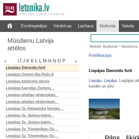
Lielrendas Velna laiva
Lielsalacas brāļu draudzes…
Lielstraupes baznīcas krustakmens
Enciklopēdijas
Vārdnīcas
Lasītava
Multivide
Valoda
Lielstraupes luterāņu baznīca
Lielstraupes viduslaiku pils
Mūsdienu Latvija
Lielstraupes viduslaiku pils
Meklēt: Multivide * Mūsdienu 
attēlos
Lielvārdes baznīcas krustakmens
Lielvārdes muižas klēts
Fortifikācijas
I
Ī
J
K
Ķ
L
Ļ
M
N
Ņ
O
P
Lielvārdes viduslaiku pils drupas
Liepājas Dienvidu forti
Liepājas Dienvidu forti
Liepājas Domes ēka Rožu 8
Liepāja
,
Liepāja
, Liepājas p
Liepājas dzelzceļa stacija
kanālu un jūru
Liepājas Karostas Ziemeļu…
Liepājas pilsētas vēsturiskais…
Liepājas pilsētas vēsturiskais…
Liepājas Sv. Aleksandra Ņevska…
Liepājas Sv. Jāzepa katoļu…
Liepājas Sv. Jāzepa katoļu…
Liepājas Sv. Trīsvienības (Sv.…
Liepājas Sv. Trīsvienības (Sv.…
Pilns šķi