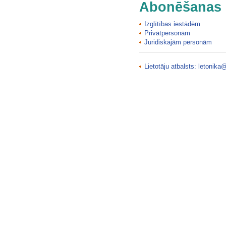
Abonēšanas 
Ludzas Livonijas ordeņa pils…
Ludzas Livonijas ordeņa pils…
Izglītības iestādēm
Ludzas Novadpētniecības muzejs
Privātpersonām
Juridiskajām personām
Ludzas pareizticīgo baznīca
Ludzas pilsētas vēsturiskais…
Ludzas pilsētas vēsturiskais…
Lietotāju atbalsts:
letonika@
Lugažu Sv. Katrīnas luterāņu…
Luknes skābaržu audze
Lūrmaņu atsegumi
Lūrmaņu atsegumi
Lustes muižas pils…
Lustūža klintis
Lūznavas muižas kungu māja…
Lūznavas muižas saimniecības ēka
Lūžņu grāvja Lielais avots