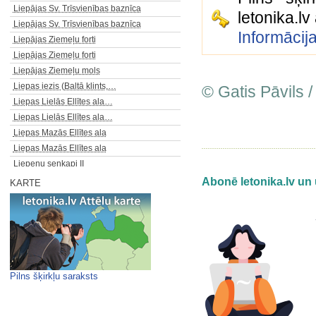
Liepājas Sv. Trīsvienības baznīca
letonika.l
Liepājas Sv. Trīsvienības baznīca
Informācij
Liepājas Ziemeļu forti
Liepājas Ziemeļu forti
Liepājas Ziemeļu mols
Liepas iezis (Baltā klints,…
© Gatis Pāvils /
Liepas Lielās Ellītes ala…
Liepas Lielās Ellītes ala…
Liepas Mazās Ellītes ala
Liepas Mazās Ellītes ala
Liepeņu senkapi II
Liepleju Elku ozoli
Abonē letonika.lv un 
KARTE
Liepupes luterāņu baznīca
Liepupes luterāņu baznīca
Liepupes muižas kungu māja…
Liepupes muižas kungu māja…
Liepupes pilskalns
Līgatnes Centra kapu kapliča
Pilns šķirkļu saraksts
Līgutu muižas kalpu māja
Līksnas Oglenieku klēts