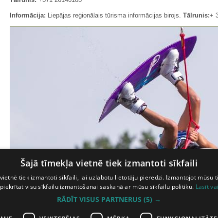
Informācija:
Liepājas reģionālais tūrisma informācijas birojs.
Tālrunis:
+ 
Šajā tīmekļa vietnē tiek izmantoti sīkfaili
vietnē tiek izmantoti sīkfaili, lai uzlabotu lietotāju pieredzi. Izmantojot mūsu t
 piekrītat visu sīkfailu izmantošanai saskaņā ar mūsu sīkfailu politiku.
Lasīt va
RĀDĪT VISUS PARTNERUS
(5) →