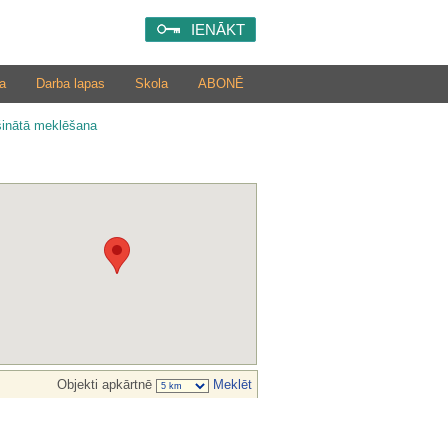
IENĀKT
a
Darba lapas
Skola
ABONĒ
šinātā meklēšana
Objekti apkārtnē
Meklēt