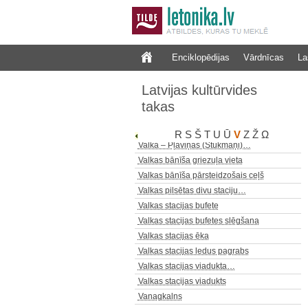
Enciklopēdijas
Vārdnīcas
La
Latvijas kultūrvides
Vaidu tilts
takas
Valātas pilskalns
Valka – Pērnava šaursliežu…
R
S
Š
T
U
Ū
V
Z
Ž
Ω
Valka – Pļaviņas (Stukmaņi)…
Valkas bānīša griezuļa vieta
Valkas bānīša pārsteidzošais ceļš
Valkas pilsētas divu staciju…
Valkas stacijas bufete
Valkas stacijas bufetes slēgšana
Valkas stacijas ēka
Valkas stacijas ledus pagrabs
Valkas stacijas viadukta…
Valkas stacijas viadukts
Vanagkalns