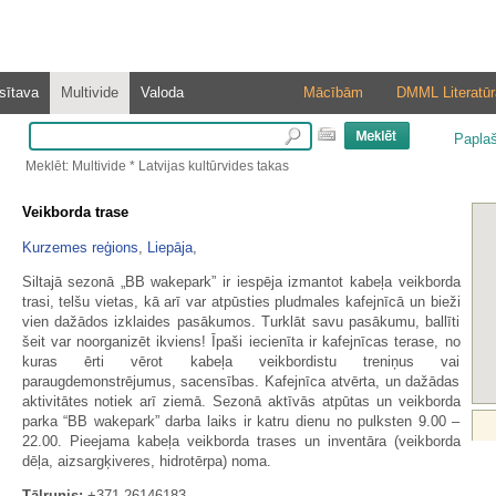
sītava
Multivide
Valoda
Mācībām
DMML Literatūr
Papla
Meklēt: Multivide * Latvijas kultūrvides takas
Veikborda trase
Kurzemes reģions
,
Liepāja
,
Siltajā sezonā „BB wakepark” ir iespēja izmantot kabeļa veikborda
trasi, telšu vietas, kā arī var atpūsties pludmales kafejnīcā un bieži
vien dažādos izklaides pasākumos. Turklāt savu pasākumu, ballīti
šeit var noorganizēt ikviens! Īpaši iecienīta ir kafejnīcas terase, no
kuras ērti vērot kabeļa veikbordistu treniņus vai
paraugdemonstrējumus, sacensības. Kafejnīca atvērta, un dažādas
aktivitātes notiek arī ziemā. Sezonā aktīvās atpūtas un veikborda
parka “BB wakepark” darba laiks ir katru dienu no pulksten 9.00 –
22.00. Pieejama kabeļa veikborda trases un inventāra (veikborda
dēļa, aizsargķiveres, hidrotērpa) noma.
Tālrunis:
+371 26146183