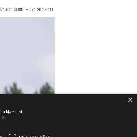
371 63480808, + 371 29402111
×
īmekļa vietni,
irāk