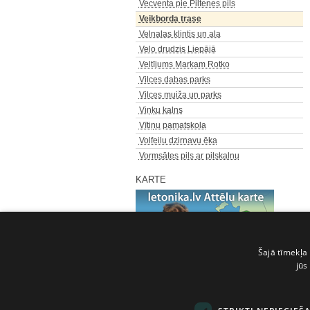
Vecventa pie Piltenes pils
Veikborda trase
Velnalas klintis un ala
Velo drudzis Liepājā
Veltījums Markam Rotko
Vilces dabas parks
Vilces muiža un parks
Viņķu kalns
Vītiņu pamatskola
Volfeilu dzirnavu ēka
Vormsātes pils ar pilskalnu
KARTE
Šajā tīmekļa 
jūs
Pilns šķirkļu saraksts